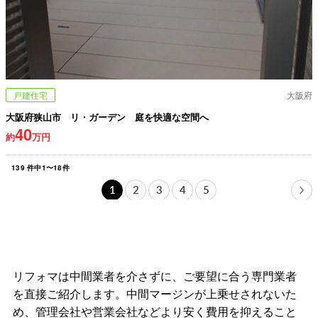
戸建住宅
大阪府
大阪府狭山市 リ・ガーデン 庭を快適な空間へ
40
約
万円
139
件中
1
〜
18
件
1
2
3
4
5
リフォマは中間業者を介さずに、ご要望に合う専門業者
を直接ご紹介します。中間マージンが上乗せされないた
め、管理会社や営業会社などより安く費用を抑えること