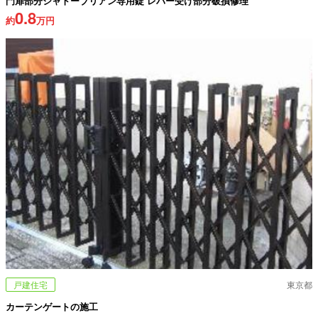
門扉部分シャトーブリアン専用錠 レバー受け部分破損修理
0.8
約
万円
戸建住宅
東京都
カーテンゲートの施工