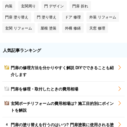
内装
玄関周り
門 デザイン
門扉 折れ
門扉 塗り替え
門 塗り替え
ドア 修理
外装 リフォーム
玄関 リフォーム
屋根 塗装
外構 修繕
天窓 修理
人気記事ランキング
門扉の修理方法を分かりやすく解説 DIYでできることも紹
1
介します
門扉を修理・取付したときの費用相場
2
玄関ポーチリフォームの費用相場は? 施工目的別にポイン
3
トを解説
門扉の塗り替えを行うのはいつ? 門扉塗装に使用される塗
4