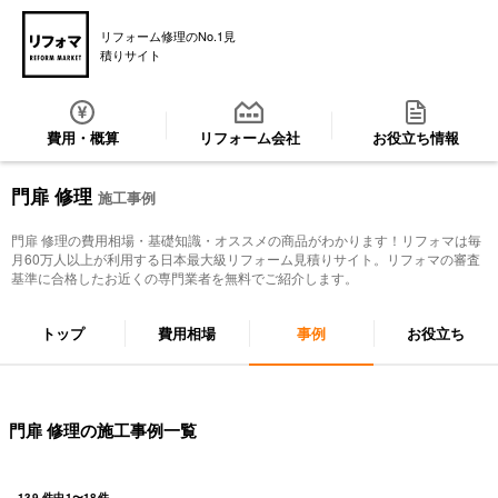
リフォーム修理のNo.1見
積りサイト
費用・概算
リフォーム会社
お役立ち情報
門扉 修理
施工事例
門扉 修理
の費用相場・基礎知識・オススメの商品がわかります！リフォマは毎
月60万人以上が利用する日本最大級リフォーム見積りサイト。リフォマの審査
基準に合格したお近くの専門業者を無料でご紹介します。
トップ
費用相場
事例
お役立ち
門扉 修理の施工事例一覧
139
件中
1
〜
18
件