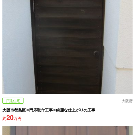
戸建住宅
大阪府
大阪市都島区✕門扉取付工事✕綺麗な仕上がりの工事
20
約
万円