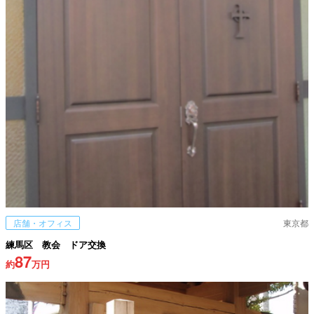
店舗・オフィス
東京都
練馬区 教会 ドア交換
87
約
万円