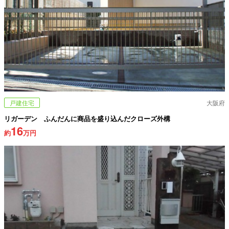
戸建住宅
大阪府
リガーデン ふんだんに商品を盛り込んだクローズ外構
16
約
万円