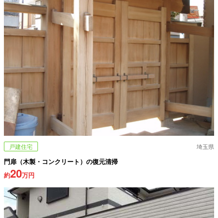
戸建住宅
埼玉県
門扉（木製・コンクリート）の復元清掃
20
約
万円