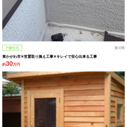
戸建住宅
香川県
東かがわ市✕笠置取り換え工事✕キレイで安心出来る工事
30
約
万円