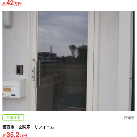
42
約
万円
戸建住宅
愛知県
愛西市 玄関扉 リフォーム
35.2
約
万円