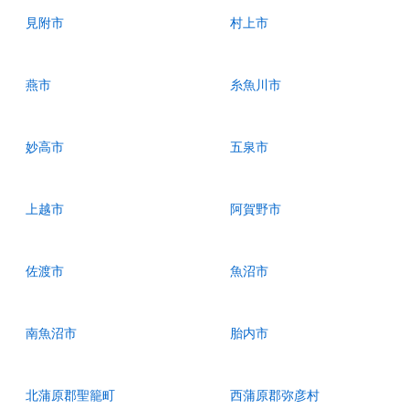
見附市
村上市
燕市
糸魚川市
妙高市
五泉市
上越市
阿賀野市
佐渡市
魚沼市
南魚沼市
胎内市
北蒲原郡聖籠町
西蒲原郡弥彦村