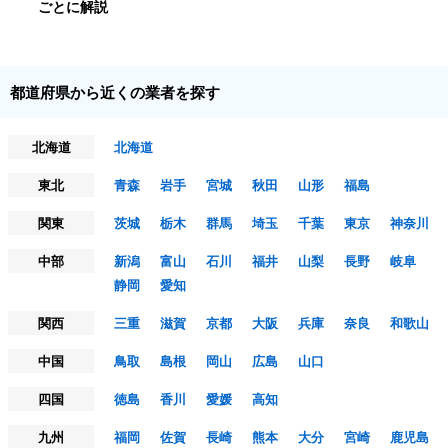
ごとに解説
都道府県から近くの業者を探す
北海道
北海道
東北
青森
岩手
宮城
秋田
山形
福島
関東
茨城
栃木
群馬
埼玉
千葉
東京
神奈川
中部
新潟
富山
石川
福井
山梨
長野
岐阜
静岡
愛知
関西
三重
滋賀
京都
大阪
兵庫
奈良
和歌山
中国
鳥取
島根
岡山
広島
山口
四国
徳島
香川
愛媛
高知
九州
福岡
佐賀
長崎
熊本
大分
宮崎
鹿児島