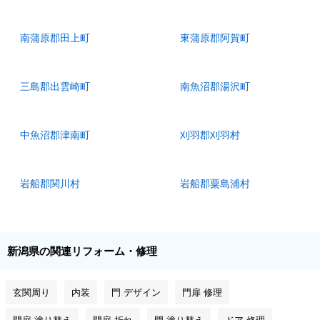
南蒲原郡田上町
東蒲原郡阿賀町
三島郡出雲崎町
南魚沼郡湯沢町
中魚沼郡津南町
刈羽郡刈羽村
岩船郡関川村
岩船郡粟島浦村
新潟県の関連リフォーム・修理
玄関周り
内装
門 デザイン
門扉 修理
門扉 塗り替え
門扉 折れ
門 塗り替え
ドア 修理