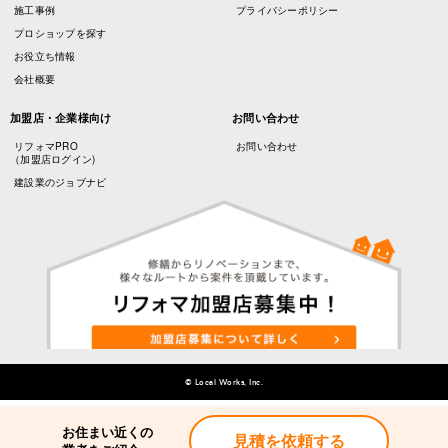
施工事例
プライバシーポリシー
プロショップを探す
お役立ち情報
会社概要
加盟店・企業様向け
お問い合わせ
リフォマPRO
お問い合わせ
（加盟店ログイン)
建設業のジョブナビ
© Local Works, Inc.
お住まい近くの
お住まい近くの
見積を依頼する
見積を依頼する