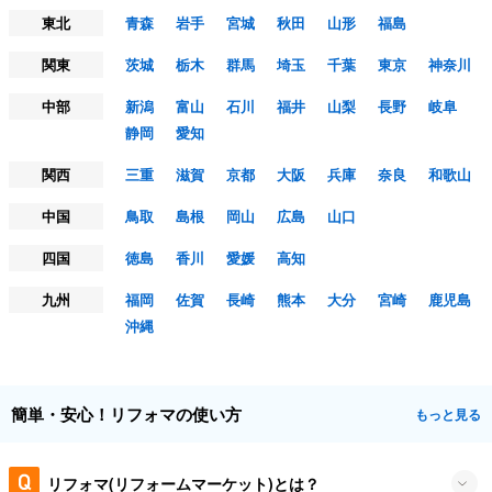
東北
青森
岩手
宮城
秋田
山形
福島
関東
茨城
栃木
群馬
埼玉
千葉
東京
神奈川
中部
新潟
富山
石川
福井
山梨
長野
岐阜
静岡
愛知
関西
三重
滋賀
京都
大阪
兵庫
奈良
和歌山
中国
鳥取
島根
岡山
広島
山口
四国
徳島
香川
愛媛
高知
九州
福岡
佐賀
長崎
熊本
大分
宮崎
鹿児島
沖縄
簡単・安心！リフォマの使い方
もっと見る
リフォマ(リフォームマーケット)とは？