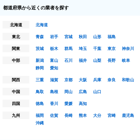
都道府県から近くの業者を探す
北海道
北海道
東北
青森
岩手
宮城
秋田
山形
福島
関東
茨城
栃木
群馬
埼玉
千葉
東京
神奈川
中部
新潟
富山
石川
福井
山梨
長野
岐阜
静岡
愛知
関西
三重
滋賀
京都
大阪
兵庫
奈良
和歌山
中国
鳥取
島根
岡山
広島
山口
四国
徳島
香川
愛媛
高知
九州
福岡
佐賀
長崎
熊本
大分
宮崎
鹿児島
沖縄