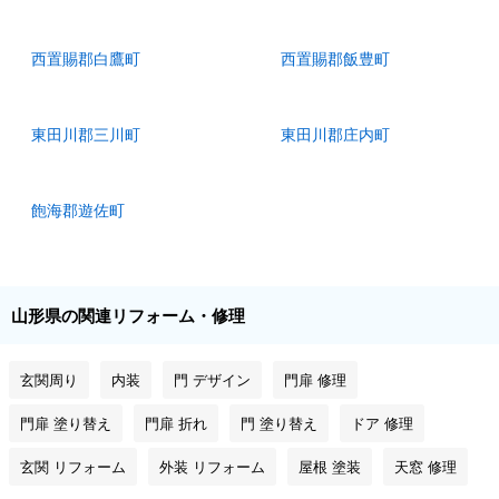
西置賜郡白鷹町
西置賜郡飯豊町
東田川郡三川町
東田川郡庄内町
飽海郡遊佐町
山形県の関連リフォーム・修理
玄関周り
内装
門 デザイン
門扉 修理
門扉 塗り替え
門扉 折れ
門 塗り替え
ドア 修理
玄関 リフォーム
外装 リフォーム
屋根 塗装
天窓 修理