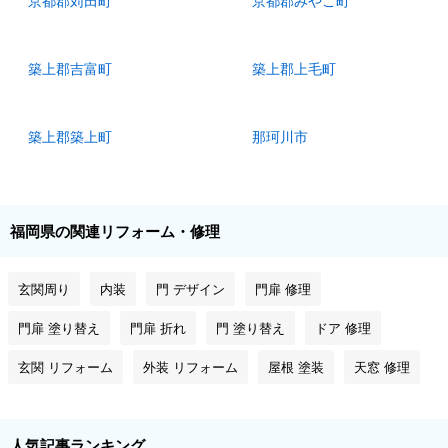
京都郡苅田町
京都郡みやこ町
築上郡吉富町
築上郡上毛町
築上郡築上町
那珂川市
福岡県の関連リフォーム・修理
玄関周り
内装
門 デザイン
門扉 修理
門扉 塗り替え
門扉 折れ
門 塗り替え
ドア 修理
玄関 リフォーム
外装 リフォーム
屋根 塗装
天窓 修理
人気記事ランキング