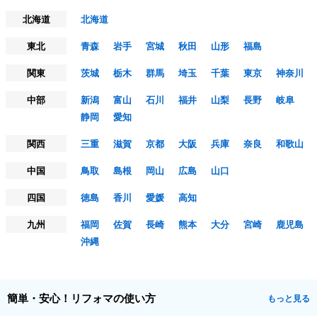
北海道
北海道
東北
青森
岩手
宮城
秋田
山形
福島
関東
茨城
栃木
群馬
埼玉
千葉
東京
神奈川
中部
新潟
富山
石川
福井
山梨
長野
岐阜
静岡
愛知
関西
三重
滋賀
京都
大阪
兵庫
奈良
和歌山
中国
鳥取
島根
岡山
広島
山口
四国
徳島
香川
愛媛
高知
九州
福岡
佐賀
長崎
熊本
大分
宮崎
鹿児島
沖縄
簡単・安心！リフォマの使い方
もっと見る