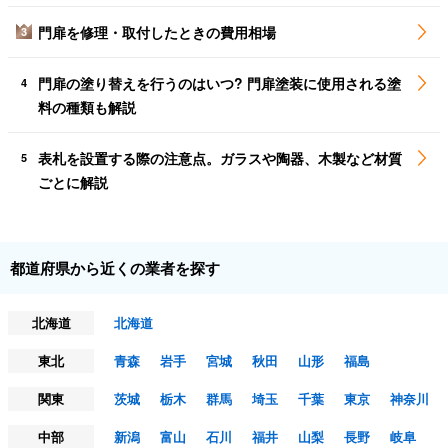
門扉を修理・取付したときの費用相場
3
門扉の塗り替えを行うのはいつ? 門扉塗装に使用される塗
4
料の種類も解説
表札を設置する際の注意点。ガラスや陶器、木製など材質
5
ごとに解説
都道府県から近くの業者を探す
北海道
北海道
東北
青森
岩手
宮城
秋田
山形
福島
関東
茨城
栃木
群馬
埼玉
千葉
東京
神奈川
中部
新潟
富山
石川
福井
山梨
長野
岐阜