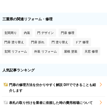
三重県の関連リフォーム・修理
玄関周り
内装
門 デザイン
門扉 修理
門扉 塗り替え
門扉 折れ
門 塗り替え
ドア 修理
玄関 リフォーム
外装 リフォーム
屋根 塗装
天窓 修理
人気記事ランキング
門扉の修理方法を分かりやすく解説 DIYでできることも紹
1
介します
表札の取り付けを業者に依頼した時の費用相場について
2