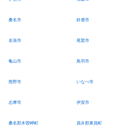
桑名市
鈴鹿市
名張市
尾鷲市
亀山市
鳥羽市
熊野市
いなべ市
志摩市
伊賀市
桑名郡木曽岬町
員弁郡東員町