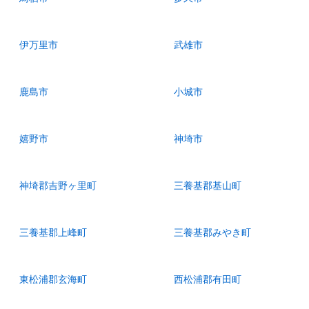
伊万里市
武雄市
鹿島市
小城市
嬉野市
神埼市
神埼郡吉野ヶ里町
三養基郡基山町
三養基郡上峰町
三養基郡みやき町
東松浦郡玄海町
西松浦郡有田町