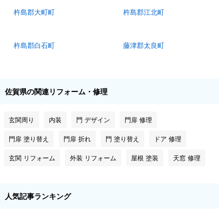
杵島郡大町町
杵島郡江北町
杵島郡白石町
藤津郡太良町
佐賀県の関連リフォーム・修理
玄関周り
内装
門 デザイン
門扉 修理
門扉 塗り替え
門扉 折れ
門 塗り替え
ドア 修理
玄関 リフォーム
外装 リフォーム
屋根 塗装
天窓 修理
人気記事ランキング