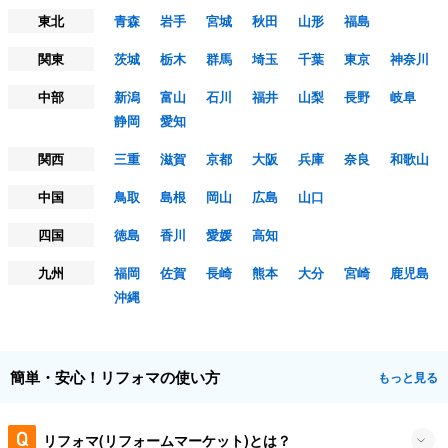
東北
青森
岩手
宮城
秋田
山形
福島
関東
茨城
栃木
群馬
埼玉
千葉
東京
神奈川
中部
新潟
富山
石川
福井
山梨
長野
岐阜
静岡
愛知
関西
三重
滋賀
京都
大阪
兵庫
奈良
和歌山
中国
鳥取
島根
岡山
広島
山口
四国
徳島
香川
愛媛
高知
九州
福岡
佐賀
長崎
熊本
大分
宮崎
鹿児島
沖縄
簡単・安心！リフォマの使い方
もっと見る
リフォマ(リフォームマーケット)とは？