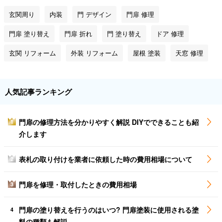
玄関周り
内装
門 デザイン
門扉 修理
門扉 塗り替え
門扉 折れ
門 塗り替え
ドア 修理
玄関 リフォーム
外装 リフォーム
屋根 塗装
天窓 修理
人気記事ランキング
門扉の修理方法を分かりやすく解説 DIYでできることも紹
1
介します
表札の取り付けを業者に依頼した時の費用相場について
2
門扉を修理・取付したときの費用相場
3
門扉の塗り替えを行うのはいつ? 門扉塗装に使用される塗
4
料の種類も解説