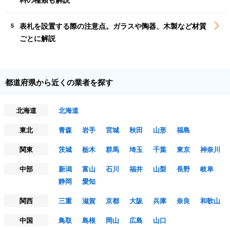
表札を設置する際の注意点。ガラスや陶器、木製など材質
5
ごとに解説
都道府県から近くの業者を探す
北海道
北海道
東北
青森
岩手
宮城
秋田
山形
福島
関東
茨城
栃木
群馬
埼玉
千葉
東京
神奈川
中部
新潟
富山
石川
福井
山梨
長野
岐阜
静岡
愛知
関西
三重
滋賀
京都
大阪
兵庫
奈良
和歌山
中国
鳥取
島根
岡山
広島
山口