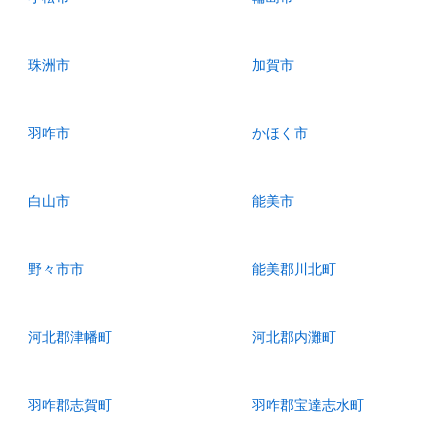
珠洲市
加賀市
羽咋市
かほく市
白山市
能美市
野々市市
能美郡川北町
河北郡津幡町
河北郡内灘町
羽咋郡志賀町
羽咋郡宝達志水町