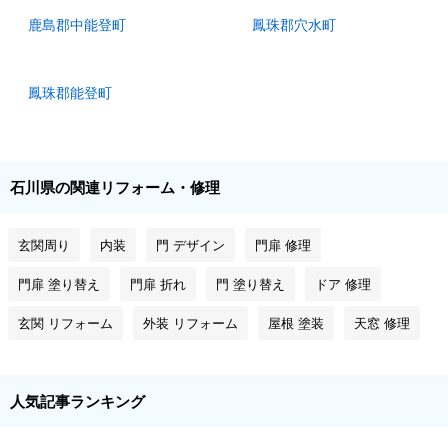
鹿島郡中能登町
鳳珠郡穴水町
鳳珠郡能登町
石川県の関連リフォーム・修理
玄関周り
内装
門 デザイン
門扉 修理
門扉 塗り替え
門扉 折れ
門 塗り替え
ドア 修理
玄関 リフォーム
外装 リフォーム
屋根 塗装
天窓 修理
人気記事ランキング