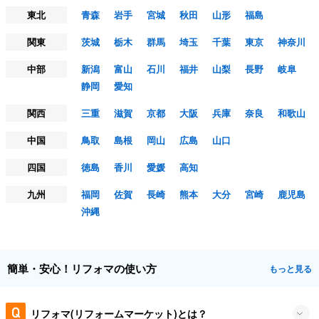
東北
青森
岩手
宮城
秋田
山形
福島
関東
茨城
栃木
群馬
埼玉
千葉
東京
神奈川
中部
新潟
富山
石川
福井
山梨
長野
岐阜
静岡
愛知
関西
三重
滋賀
京都
大阪
兵庫
奈良
和歌山
中国
鳥取
島根
岡山
広島
山口
四国
徳島
香川
愛媛
高知
九州
福岡
佐賀
長崎
熊本
大分
宮崎
鹿児島
沖縄
簡単・安心！リフォマの使い方
もっと見る
リフォマ(リフォームマーケット)とは？