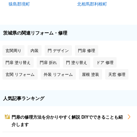
猿島郡境町
北相馬郡利根町
茨城県の関連リフォーム・修理
玄関周り
内装
門 デザイン
門扉 修理
門扉 塗り替え
門扉 折れ
門 塗り替え
ドア 修理
玄関 リフォーム
外装 リフォーム
屋根 塗装
天窓 修理
人気記事ランキング
門扉の修理方法を分かりやすく解説 DIYでできることも紹
1
介します