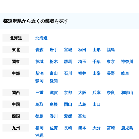
都道府県から近くの業者を探す
北海道
北海道
東北
青森
岩手
宮城
秋田
山形
福島
関東
茨城
栃木
群馬
埼玉
千葉
東京
神奈川
中部
新潟
富山
石川
福井
山梨
長野
岐阜
静岡
愛知
関西
三重
滋賀
京都
大阪
兵庫
奈良
和歌山
中国
鳥取
島根
岡山
広島
山口
四国
徳島
香川
愛媛
高知
九州
福岡
佐賀
長崎
熊本
大分
宮崎
鹿児島
沖縄