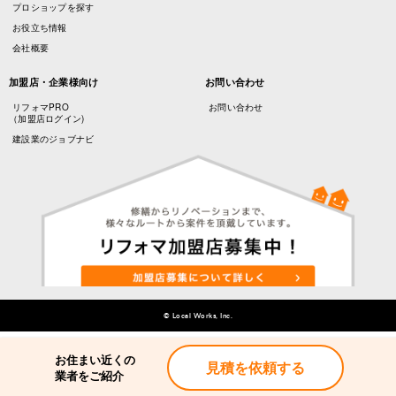
プロショップを探す
お役立ち情報
会社概要
加盟店・企業様向け
お問い合わせ
リフォマPRO
お問い合わせ
（加盟店ログイン)
建設業のジョブナビ
© Local Works, Inc.
お住まい近くの
お住まい近くの
見積を依頼する
見積を依頼する
業者をご紹介
業者をご紹介