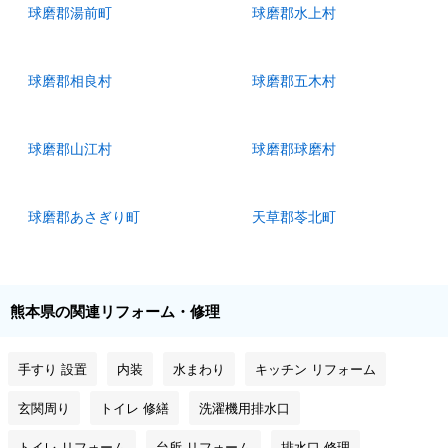
球磨郡湯前町
球磨郡水上村
球磨郡相良村
球磨郡五木村
球磨郡山江村
球磨郡球磨村
球磨郡あさぎり町
天草郡苓北町
熊本県の関連リフォーム・修理
手すり 設置
内装
水まわり
キッチン リフォーム
玄関周り
トイレ 修繕
洗濯機用排水口
トイレ リフォーム
台所 リフォーム
排水口 修理