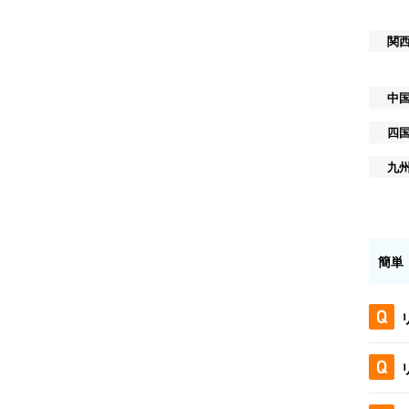
関
中
四
九
簡単