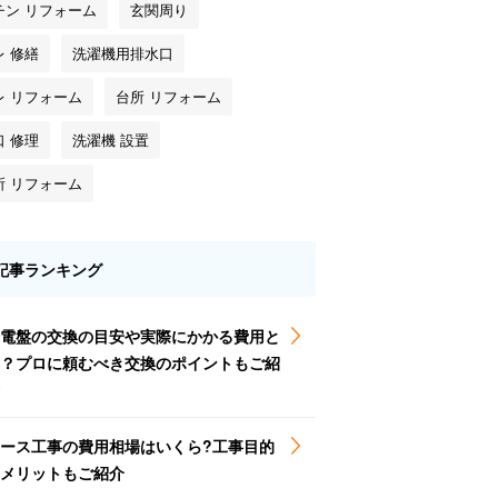
チン リフォーム
玄関周り
レ 修繕
洗濯機用排水口
レ リフォーム
台所 リフォーム
口 修理
洗濯機 設置
所 リフォーム
記事ランキング
電盤の交換の目安や実際にかかる費用と
？プロに頼むべき交換のポイントもご紹
ース工事の費用相場はいくら?工事目的
メリットもご紹介