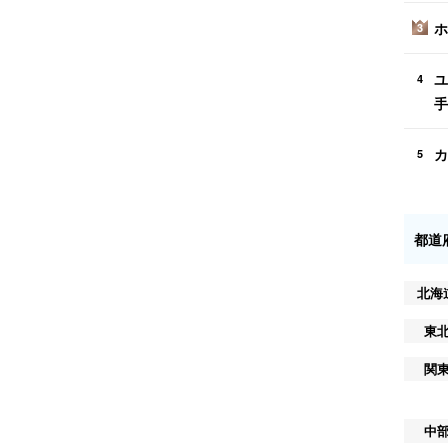
ホ
3
ユ
4
手
カ
5
都道
北海
東
関
中