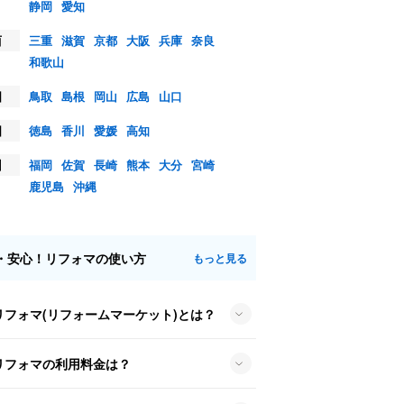
静岡
愛知
西
三重
滋賀
京都
大阪
兵庫
奈良
和歌山
国
鳥取
島根
岡山
広島
山口
国
徳島
香川
愛媛
高知
州
福岡
佐賀
長崎
熊本
大分
宮崎
鹿児島
沖縄
・安心！リフォマの使い方
もっと見る
リフォマ(リフォームマーケット)とは？
リフォマの利用料金は？