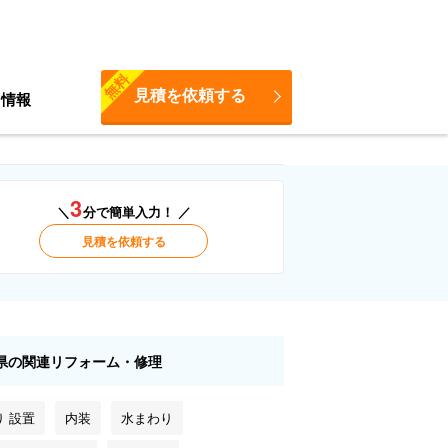
無料
見積を依頼する
ち情報
3
＼
分で簡単入力！ ／
見積を依頼する
県の関連リフォーム・修理
り 設置
内装
水まわり