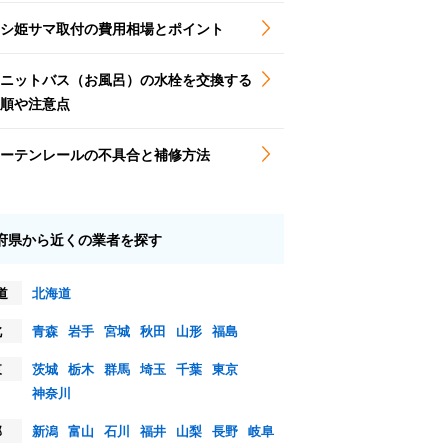
シ姫サマ取付の費用相場とポイント
ニットバス（お風呂）の水栓を交換する
順や注意点
ーテンレールの不具合と補修方法
府県から近くの業者を探す
道
北海道
北
青森
岩手
宮城
秋田
山形
福島
東
茨城
栃木
群馬
埼玉
千葉
東京
神奈川
部
新潟
富山
石川
福井
山梨
長野
岐阜