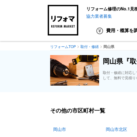
リフォーム修理のNo.1見
協力業者募集
費用・概算
を
リフォームTOP
取付・修繕
岡山県
岡山県『取
取付・修繕に対応し
して、無料で見積り
その他の市区町村一覧
岡山市
岡山市北区