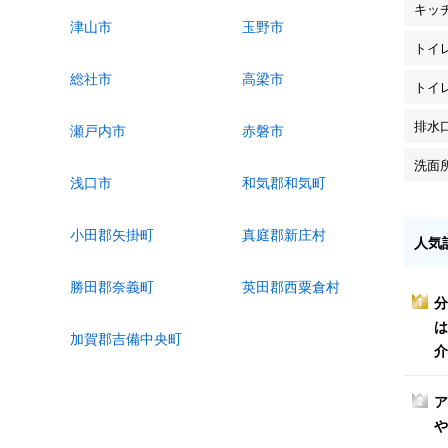
キッ
津山市
玉野市
トイ
総社市
高梁市
トイ
排水
瀬戸内市
赤磐市
洗面
浅口市
和気郡和気町
小田郡矢掛町
真庭郡新庄村
人気
勝田郡奈義町
英田郡西粟倉村
分
1
は
加賀郡吉備中央町
介
ア
2
や