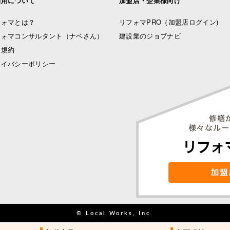
利用について
加盟店・企業様向け
フォマとは？
リフォマPRO
（加盟店ログイン)
フォマコンサルタント（ナベさん）
建設業のジョブナビ
用規約
ライバシーポリシー
© Local Works, Inc.