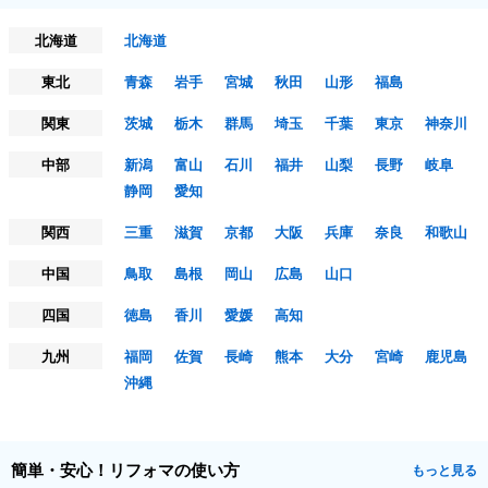
北海道
北海道
東北
青森
岩手
宮城
秋田
山形
福島
関東
茨城
栃木
群馬
埼玉
千葉
東京
神奈川
中部
新潟
富山
石川
福井
山梨
長野
岐阜
静岡
愛知
関西
三重
滋賀
京都
大阪
兵庫
奈良
和歌山
中国
鳥取
島根
岡山
広島
山口
四国
徳島
香川
愛媛
高知
九州
福岡
佐賀
長崎
熊本
大分
宮崎
鹿児島
沖縄
簡単・安心！リフォマの使い方
もっと見る