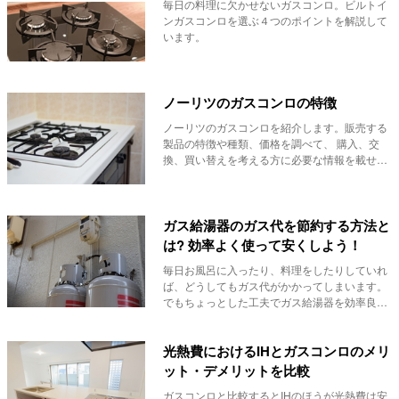
毎日の料理に欠かせないガスコンロ。ビルトイ
ンガスコンロを選ぶ４つのポイントを解説して
います。
ノーリツのガスコンロの特徴
ノーリツのガスコンロを紹介します。販売する
製品の特徴や種類、価格を調べて、 購入、交
換、買い替えを考える方に必要な情報を載せま
した。新...
ガス給湯器のガス代を節約する方法と
は? 効率よく使って安くしよう！
毎日お風呂に入ったり、料理をしたりしていれ
ば、どうしてもガス代がかかってしまいます。
でもちょっとした工夫でガス給湯器を効率良く
使うことが...
光熱費におけるIHとガスコンロのメリ
ット・デメリットを比較
ガスコンロと比較するとIHのほうが光熱費は安