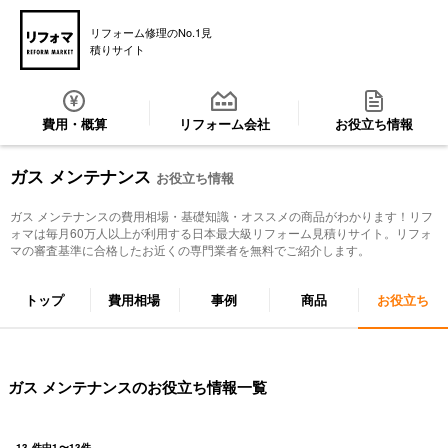
リフォーム修理のNo.1見
積りサイト
費用・概算
リフォーム会社
お役立ち情報
ガス メンテナンス
お役立ち情報
ガス メンテナンス
の費用相場・基礎知識・オススメの商品がわかります！リフ
ォマは毎月60万人以上が利用する日本最大級リフォーム見積りサイト。リフォ
マの審査基準に合格したお近くの専門業者を無料でご紹介します。
トップ
費用相場
事例
商品
お役立ち
ガス メンテナンスのお役立ち情報一覧
13
件中
1
〜
13
件