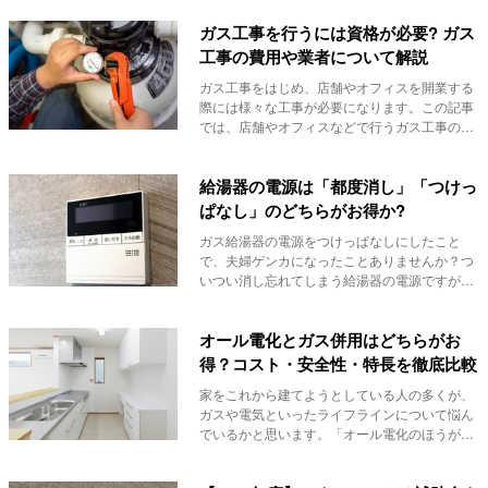
ガス工事を行うには資格が必要? ガス
工事の費用や業者について解説
ガス工事をはじめ、店舗やオフィスを開業する
際には様々な工事が必要になります。この記事
では、店舗やオフィスなどで行うガス工事の基
礎知識につ...
給湯器の電源は「都度消し」「つけっ
ぱなし」のどちらがお得か?
ガス給湯器の電源をつけっぱなしにしたこと
で、夫婦ゲンカになったことありませんか？つ
いつい消し忘れてしまう給湯器の電源ですが、
「そんなこと...
オール電化とガス併用はどちらがお
得？コスト・安全性・特長を徹底比較
家をこれから建てようとしている人の多くが、
ガスや電気といったライフラインについて悩ん
でいるかと思います。「オール電化のほうが光
熱費は下が...