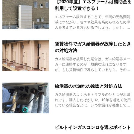
【2020年度】エネファームは補助金を
利用して設置できる！
エネファーム設置することで、年間の光熱費削
減につながり、省エネ効果も高められるため導
入を考えている方もいるでしょう。しかし、導
入に高額な...
賃貸物件でガス給湯器が故障したとき
の対処方法
ガス給湯器が故障した場合は、ガス給湯器メー
カーに連絡するのが一般的な流れになります
が、もし賃貸物件で暮らしているなら、その流
れが変わりま...
給湯器の水漏れの原因と対処方法
ガス給湯器のよくあるトラブルのひとつが水漏
れです。購入したばかりや、10年を超えて使用
している場合などは、いつ水漏れが発生しても
おかしく...
ビルトインガスコンロを選ぶポイント