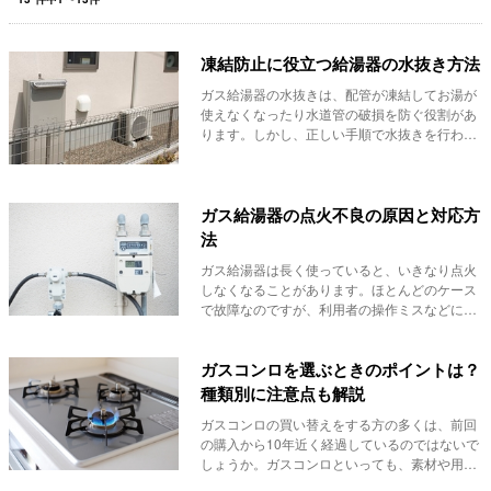
凍結防止に役立つ給湯器の水抜き方法
ガス給湯器の水抜きは、配管が凍結してお湯が
使えなくなったり水道管の破損を防ぐ役割があ
ります。しかし、正しい手順で水抜きを行わな
いと給湯器...
ガス給湯器の点火不良の原因と対応方
法
ガス給湯器は長く使っていると、いきなり点火
しなくなることがあります。ほとんどのケース
で故障なのですが、利用者の操作ミスなどによ
っても点火...
ガスコンロを選ぶときのポイントは？
種類別に注意点も解説
ガスコンロの買い替えをする方の多くは、前回
の購入から10年近く経過しているのではないで
しょうか。ガスコンロといっても、素材や用途
によって...