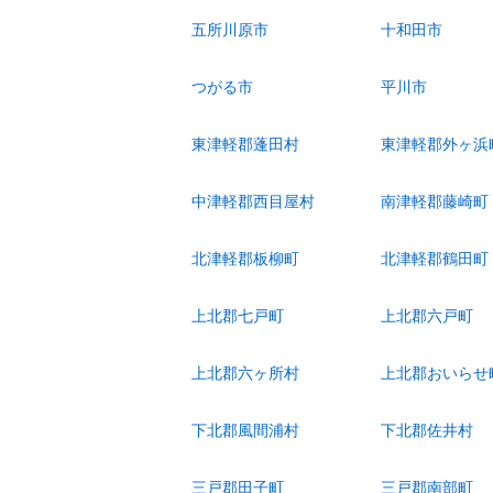
五所川原市
十和田市
つがる市
平川市
東津軽郡蓬田村
東津軽郡外ヶ浜
中津軽郡西目屋村
南津軽郡藤崎町
北津軽郡板柳町
北津軽郡鶴田町
上北郡七戸町
上北郡六戸町
上北郡六ヶ所村
上北郡おいらせ
下北郡風間浦村
下北郡佐井村
三戸郡田子町
三戸郡南部町