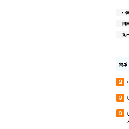
中
四
九
簡単