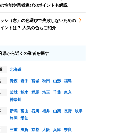
の性能や業者選びのポイントも解説
ッシ（窓）の色選びで失敗しないための
イントは？ 人気の色もご紹介
府県から近くの業者を探す
道
北海道
北
青森
岩手
宮城
秋田
山形
福島
東
茨城
栃木
群馬
埼玉
千葉
東京
神奈川
部
新潟
富山
石川
福井
山梨
長野
岐阜
静岡
愛知
西
三重
滋賀
京都
大阪
兵庫
奈良