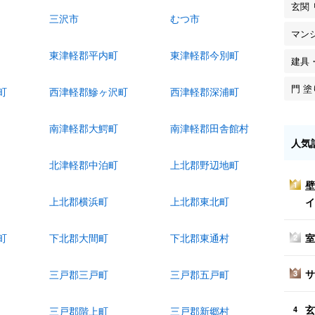
玄関
三沢市
むつ市
マン
東津軽郡平内町
東津軽郡今別町
建具
門 
町
西津軽郡鰺ヶ沢町
西津軽郡深浦町
南津軽郡大鰐町
南津軽郡田舎館村
人気
北津軽郡中泊町
上北郡野辺地町
壁
1
上北郡横浜町
上北郡東北町
イ
室
町
下北郡大間町
下北郡東通村
2
サ
三戸郡三戸町
三戸郡五戸町
3
玄
4
三戸郡階上町
三戸郡新郷村