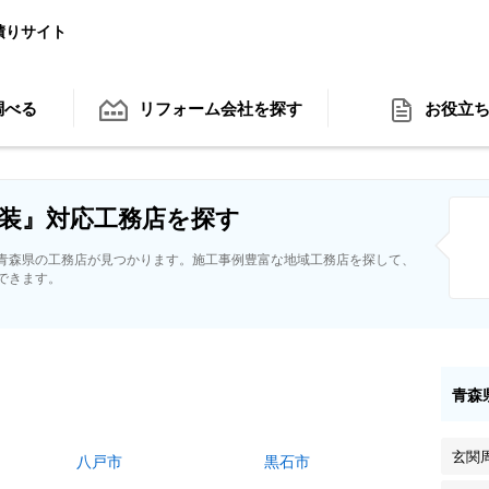
積りサイト
調べる
リフォーム会社
を探す
お役立
装』対応工務店を探す
青森県の工務店が見つかります。施工事例豊富な地域工務店を探して、
できます。
青森
玄関
八戸市
黒石市