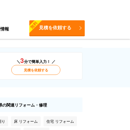
無料
見積を依頼する
ち情報
3
＼
分で簡単入力！ ／
見積を依頼する
県の関連リフォーム・修理
周り
床 リフォーム
住宅 リフォーム