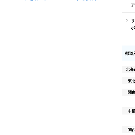
ア
サ
5
ポ
都道
北海
東
関
中
関