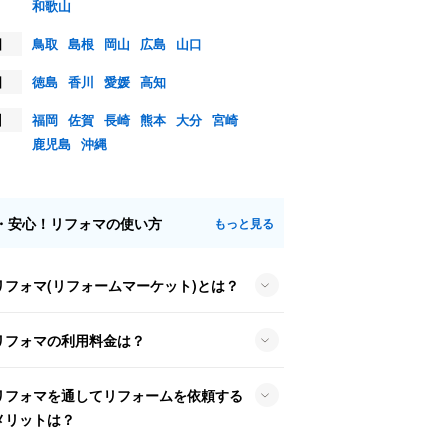
和歌山
国
鳥取
島根
岡山
広島
山口
国
徳島
香川
愛媛
高知
州
福岡
佐賀
長崎
熊本
大分
宮崎
鹿児島
沖縄
・安心！リフォマの使い方
もっと見る
リフォマ(リフォームマーケット)とは？
リフォマの利用料金は？
リフォマを通してリフォームを依頼する
メリットは？