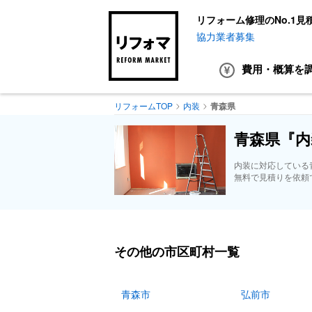
リフォーム修理のNo.1見
協力業者募集
費用・概算
を
リフォームTOP
内装
青森県
青森県『内
内装に対応している
無料で見積りを依頼
その他の市区町村一覧
青森市
弘前市