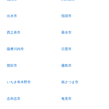
出水市
指宿市
西之表市
垂水市
薩摩川内市
日置市
曽於市
霧島市
いちき串木野市
南さつま市
志布志市
奄美市