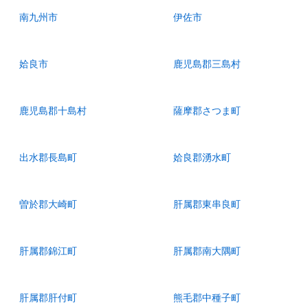
南九州市
伊佐市
姶良市
鹿児島郡三島村
鹿児島郡十島村
薩摩郡さつま町
出水郡長島町
姶良郡湧水町
曽於郡大崎町
肝属郡東串良町
肝属郡錦江町
肝属郡南大隅町
肝属郡肝付町
熊毛郡中種子町