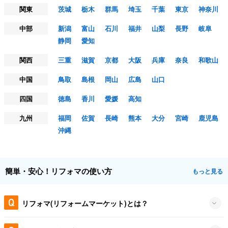
関東
茨城
栃木
群馬
埼玉
千葉
東京
神奈川
中部
新潟
富山
石川
福井
山梨
長野
岐阜
静岡
愛知
関西
三重
滋賀
京都
大阪
兵庫
奈良
和歌山
中国
鳥取
島根
岡山
広島
山口
四国
徳島
香川
愛媛
高知
九州
福岡
佐賀
長崎
熊本
大分
宮崎
鹿児島
沖縄
簡単・安心！リフォマの使い方
もっと見る
リフォマ(リフォームマーケット)とは？