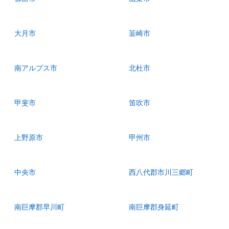
大月市
韮崎市
南アルプス市
北杜市
甲斐市
笛吹市
上野原市
甲州市
中央市
西八代郡市川三郷町
南巨摩郡早川町
南巨摩郡身延町