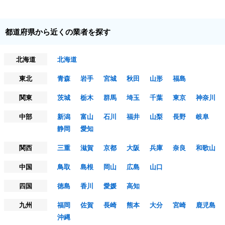
都道府県から近くの業者を探す
北海道
北海道
東北
青森
岩手
宮城
秋田
山形
福島
関東
茨城
栃木
群馬
埼玉
千葉
東京
神奈川
中部
新潟
富山
石川
福井
山梨
長野
岐阜
静岡
愛知
関西
三重
滋賀
京都
大阪
兵庫
奈良
和歌山
中国
鳥取
島根
岡山
広島
山口
四国
徳島
香川
愛媛
高知
九州
福岡
佐賀
長崎
熊本
大分
宮崎
鹿児島
沖縄