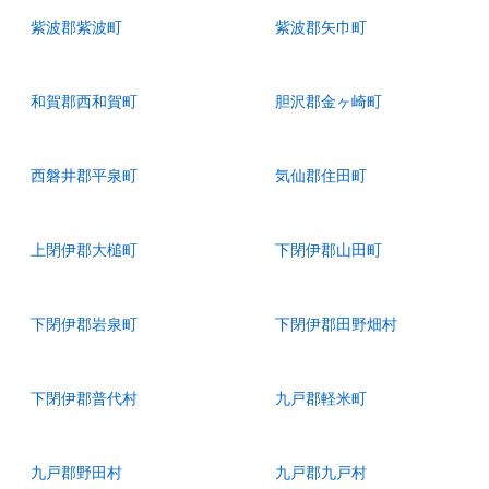
紫波郡紫波町
紫波郡矢巾町
和賀郡西和賀町
胆沢郡金ヶ崎町
西磐井郡平泉町
気仙郡住田町
上閉伊郡大槌町
下閉伊郡山田町
下閉伊郡岩泉町
下閉伊郡田野畑村
下閉伊郡普代村
九戸郡軽米町
九戸郡野田村
九戸郡九戸村