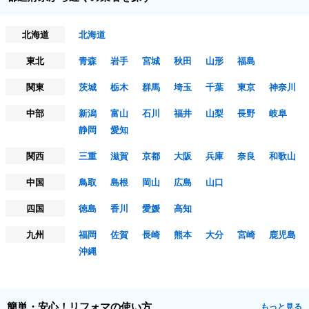
北海道
北海道
東北
青森
岩手
宮城
秋田
山形
福島
関東
茨城
栃木
群馬
埼玉
千葉
東京
神奈川
中部
新潟
富山
石川
福井
山梨
長野
岐阜
静岡
愛知
関西
三重
滋賀
京都
大阪
兵庫
奈良
和歌山
中国
鳥取
島根
岡山
広島
山口
四国
徳島
香川
愛媛
高知
九州
福岡
佐賀
長崎
熊本
大分
宮崎
鹿児島
沖縄
簡単・安心！リフォマの使い方
もっと見る