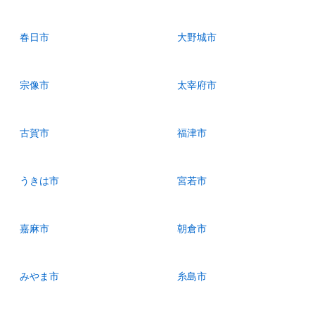
春日市
大野城市
宗像市
太宰府市
古賀市
福津市
うきは市
宮若市
嘉麻市
朝倉市
みやま市
糸島市