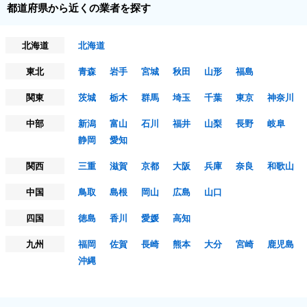
都道府県から近くの業者を探す
北海道
北海道
東北
青森
岩手
宮城
秋田
山形
福島
関東
茨城
栃木
群馬
埼玉
千葉
東京
神奈川
中部
新潟
富山
石川
福井
山梨
長野
岐阜
静岡
愛知
関西
三重
滋賀
京都
大阪
兵庫
奈良
和歌山
中国
鳥取
島根
岡山
広島
山口
四国
徳島
香川
愛媛
高知
九州
福岡
佐賀
長崎
熊本
大分
宮崎
鹿児島
沖縄