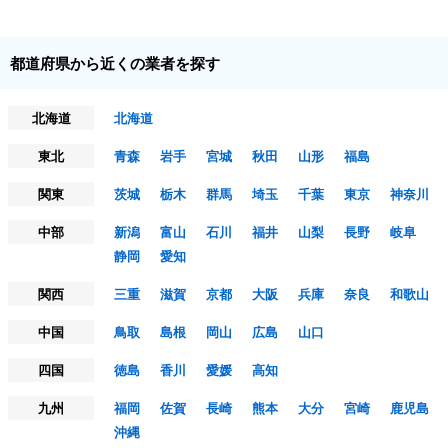
都道府県から近くの業者を探す
北海道
北海道
東北
青森
岩手
宮城
秋田
山形
福島
関東
茨城
栃木
群馬
埼玉
千葉
東京
神奈川
中部
新潟
富山
石川
福井
山梨
長野
岐阜
静岡
愛知
関西
三重
滋賀
京都
大阪
兵庫
奈良
和歌山
中国
鳥取
島根
岡山
広島
山口
四国
徳島
香川
愛媛
高知
九州
福岡
佐賀
長崎
熊本
大分
宮崎
鹿児島
沖縄