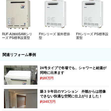
RUF-A2800SAWシリ
FHシリーズ 屋外壁掛
FHシリーズ PS標準設
ーズ PS標準設置型
型
置型
関連リフォーム事例
24号タイプで冬場でも、シャワーと給湯が
同時に出来ます
20
約
万円
築３９年目のマンション 外観からは想像
できない快適な空間に仕上がりました！
345
約
万円