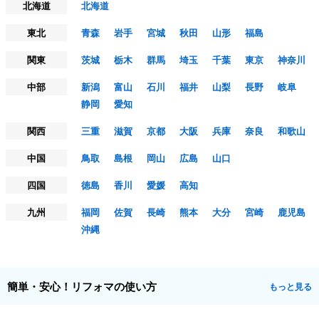
北海道
北海道
東北
青森
岩手
宮城
秋田
山形
福島
関東
茨城
栃木
群馬
埼玉
千葉
東京
神奈川
中部
新潟
富山
石川
福井
山梨
長野
岐阜
静岡
愛知
関西
三重
滋賀
京都
大阪
兵庫
奈良
和歌山
中国
鳥取
島根
岡山
広島
山口
四国
徳島
香川
愛媛
高知
九州
福岡
佐賀
長崎
熊本
大分
宮崎
鹿児島
沖縄
簡単・安心！リフォマの使い方
もっと見る