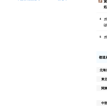
賃
3
処
ガ
4
は
ガ
5
都道
北海
東
関
中