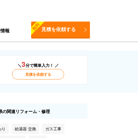
無料
見積を依頼する
ち情報
3
＼
分で簡単入力！ ／
見積を依頼する
県の関連リフォーム・修理
わり
給湯器 交換
ガス工事