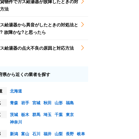
貸物件でガス給湯器が故障したときの対
方法
ス給湯器から異音がしたときの対処法と
? 故障かな?と思ったら
ス給湯器の点火不良の原因と対応方法
府県から近くの業者を探す
道
北海道
北
青森
岩手
宮城
秋田
山形
福島
東
茨城
栃木
群馬
埼玉
千葉
東京
神奈川
部
新潟
富山
石川
福井
山梨
長野
岐阜