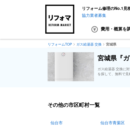
リフォーム修理のNo.1見
協力業者募集
費用・概算
を
リフォームTOP
ガス給湯器 交換
宮城県
宮城県『ガ
ガス給湯器 交換に
を探して、無料で見
その他の市区町村一覧
仙台市
仙台市青葉区