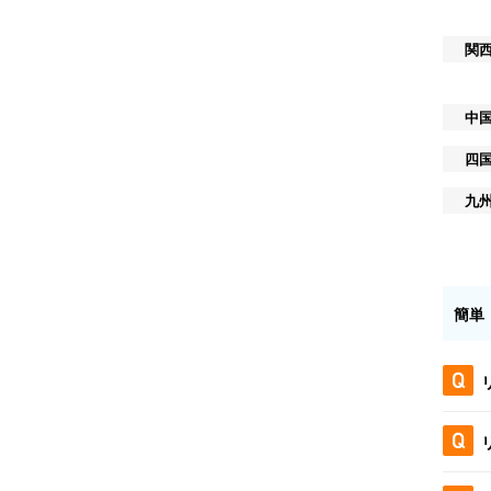
関
中
四
九
簡単