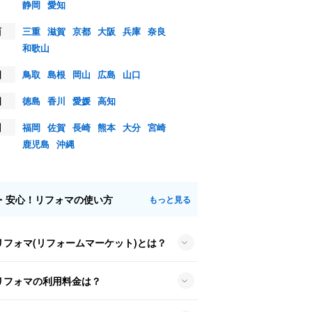
静岡
愛知
西
三重
滋賀
京都
大阪
兵庫
奈良
和歌山
国
鳥取
島根
岡山
広島
山口
国
徳島
香川
愛媛
高知
州
福岡
佐賀
長崎
熊本
大分
宮崎
鹿児島
沖縄
・安心！リフォマの使い方
もっと見る
リフォマ(リフォームマーケット)とは？
リフォマの利用料金は？