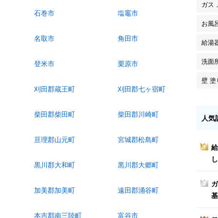
ガス
石巻市
塩竈市
お風
名取市
角田市
給湯
洗面
登米市
栗原市
壁 
刈田郡蔵王町
刈田郡七ヶ宿町
柴田郡柴田町
柴田郡川崎町
人気
亘理郡山元町
宮城郡松島町
給
1
し
黒川郡大和町
黒川郡大郷町
ガ
2
加美郡加美町
遠田郡涌谷町
基
本吉郡南三陸町
富谷市