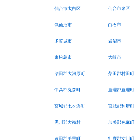
仙台市太白区
仙台市泉区
気仙沼市
白石市
多賀城市
岩沼市
東松島市
大崎市
柴田郡大河原町
柴田郡村田町
伊具郡丸森町
亘理郡亘理町
宮城郡七ヶ浜町
宮城郡利府町
黒川郡大衡村
加美郡色麻町
遠田郡美里町
牡鹿郡女川町