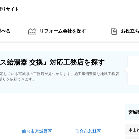
積りサイト
調べる
リフォーム会社
を探す
お役立
ス給湯器 交換』対応工務店を探す
対応している宮城県の工務店が見つかります。施工事例豊富な地域工務店
積りを依頼できます。
宮城
水ま
仙台市宮城野区
仙台市若林区