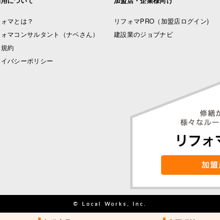
利用について
加盟店・企業様向け
フォマとは？
リフォマPRO
（加盟店ログイン)
フォマコンサルタント（ナベさん）
建設業のジョブナビ
用規約
ライバシーポリシー
© Local Works, Inc.