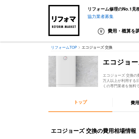
リフォーム修理のNo.1見
協力業者募集
費用・概算
を
リフォームTOP
エコジョーズ 交換
エコジョー
エコジョーズ 交換
の
万人以上が利用する
くの専門業者を無料
トップ
費
エコジョーズ 交換の費用相場情報