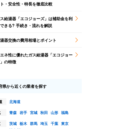
ト・安全性・特長を徹底比較
ス給湯器「エコジョーズ」は補助金を利
できる? 手続き・流れを解説
湯器交換の費用相場とポイント
エネ性に優れたガス給湯器「エコジョー
」の特徴
府県から近くの業者を探す
道
北海道
北
青森
岩手
宮城
秋田
山形
福島
東
茨城
栃木
群馬
埼玉
千葉
東京