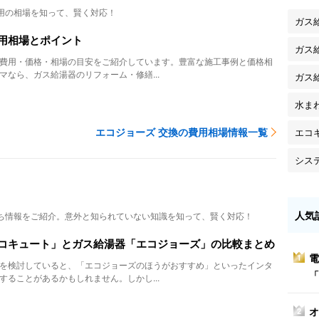
用の相場を知って、賢く対応！
ガス
用相場とポイント
ガス
費用・価格・相場の目安をご紹介しています。豊富な施工事例と価格相
マなら、ガス給湯器のリフォーム・修繕...
ガス
水ま
エコジョーズ 交換の費用相場情報一覧
エコ
シス
人気
ち情報をご紹介。意外と知られていない知識を知って、賢く対応！
コキュート」とガス給湯器「エコジョーズ」の比較まとめ
電
1
を検討していると、「エコジョーズのほうがおすすめ」といったインタ
「
することがあるかもしれません。しかし...
オ
2