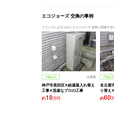
エコジョーズ 交換の事例
リフォマによせられたエコジョーズ 交換に関連する
戸建住宅
兵庫県
戸建住
神戸市長田区✕給湯器入れ替え
名古屋
工事✕迅速なプロの工事
り替え
18
60
約
万円
約