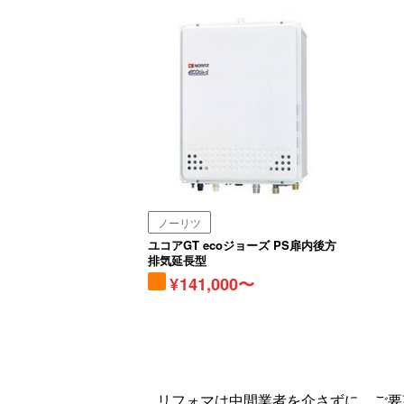
ノーリツ
ユコアGT ecoジョーズ PS扉内後方
排気延長型
141,000〜
リフォマは中間業者を介さずに、ご要