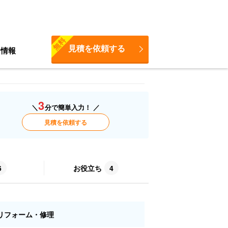
無料
見積を依頼する
ち情報
3
＼
分で簡単入力！ ／
見積を依頼する
6
お役立ち
4
リフォーム・修理