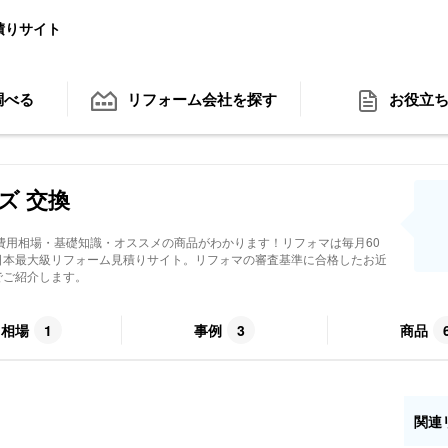
積りサイト
調べる
リフォーム会社
を探す
お役立
ズ 交換
費用相場・基礎知識・オススメの商品がわかります！リフォマは毎月60
日本最大級リフォーム見積りサイト。リフォマの審査基準に合格したお近
でご紹介します。
用相場
1
事例
3
商品
関連