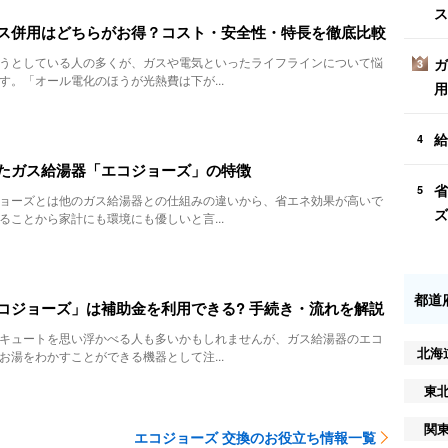
ス
ス併用はどちらがお得？コスト・安全性・特長を徹底比較
うとしている人の多くが、ガスや電気といったライフラインについて悩
ガ
3
す。「オール電化のほうが光熱費は下が...
用
給
4
たガス給湯器「エコジョーズ」の特徴
省
5
ョーズとは他のガス給湯器との仕組みの違いから、省エネ効果が高いで
ズ
ることから家計にも環境にも優しいと言...
都道
コジョーズ」は補助金を利用できる? 手続き・流れを解説
キュートを思い浮かべる人も多いかもしれませんが、ガス給湯器のエコ
北海
お湯をわかすことができる機器として注...
東
関
エコジョーズ 交換のお役立ち情報一覧