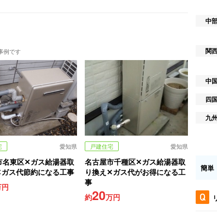
中
関
事例です
中
四
九
宅
愛知県
戸建住宅
愛知県
市名東区✕ガス給湯器取
名古屋市千種区✕ガス給湯器取
簡単
✕ガス代節約になる工事
り換え✕ガス代がお得になる工
事
万円
20
約
万円