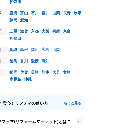
神奈川
部
新潟
富山
石川
福井
山梨
長野
岐阜
静岡
愛知
西
三重
滋賀
京都
大阪
兵庫
奈良
和歌山
国
鳥取
島根
岡山
広島
山口
国
徳島
香川
愛媛
高知
州
福岡
佐賀
長崎
熊本
大分
宮崎
鹿児島
沖縄
・安心！リフォマの使い方
もっと見る
リフォマ(リフォームマーケット)とは？