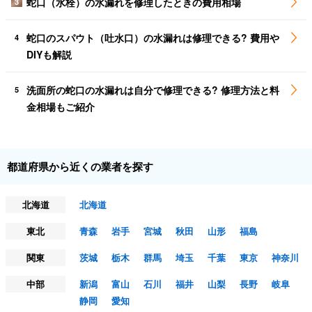
蛇口（水栓）の水漏れを修理したときの費用相場
3
蛇口のスパウト（吐水口）の水漏れは修理できる? 費用や
4
DIYも解説
洗面所の蛇口の水漏れは自分で修理できる? 修理方法と料
5
金相場もご紹介
都道府県から近くの業者を探す
北海道
北海道
東北
青森
岩手
宮城
秋田
山形
福島
関東
茨城
栃木
群馬
埼玉
千葉
東京
神奈川
中部
新潟
富山
石川
福井
山梨
長野
岐阜
静岡
愛知