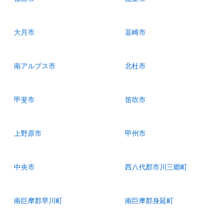
大月市
韮崎市
南アルプス市
北杜市
甲斐市
笛吹市
上野原市
甲州市
中央市
西八代郡市川三郷町
南巨摩郡早川町
南巨摩郡身延町