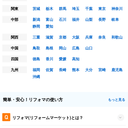
関東
茨城
栃木
群馬
埼玉
千葉
東京
神奈川
中部
新潟
富山
石川
福井
山梨
長野
岐阜
静岡
愛知
関西
三重
滋賀
京都
大阪
兵庫
奈良
和歌山
中国
鳥取
島根
岡山
広島
山口
四国
徳島
香川
愛媛
高知
九州
福岡
佐賀
長崎
熊本
大分
宮崎
鹿児島
沖縄
簡単・安心！リフォマの使い方
もっと見る
リフォマ(リフォームマーケット)とは？