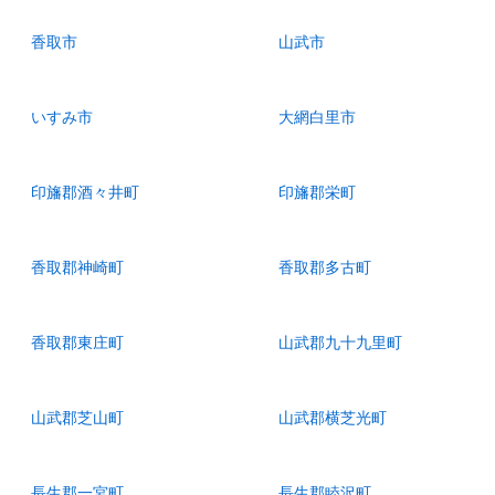
香取市
山武市
いすみ市
大網白里市
印旛郡酒々井町
印旛郡栄町
香取郡神崎町
香取郡多古町
香取郡東庄町
山武郡九十九里町
山武郡芝山町
山武郡横芝光町
長生郡一宮町
長生郡睦沢町