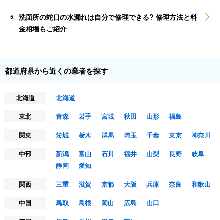
洗面所の蛇口の水漏れは自分で修理できる? 修理方法と料
5
金相場もご紹介
都道府県から近くの業者を探す
北海道
北海道
東北
青森
岩手
宮城
秋田
山形
福島
関東
茨城
栃木
群馬
埼玉
千葉
東京
神奈川
中部
新潟
富山
石川
福井
山梨
長野
岐阜
静岡
愛知
関西
三重
滋賀
京都
大阪
兵庫
奈良
和歌山
中国
鳥取
島根
岡山
広島
山口