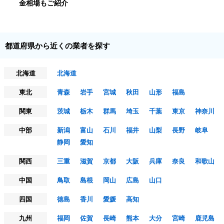
金相場もご紹介
都道府県から近くの業者を探す
北海道
北海道
東北
青森
岩手
宮城
秋田
山形
福島
関東
茨城
栃木
群馬
埼玉
千葉
東京
神奈川
中部
新潟
富山
石川
福井
山梨
長野
岐阜
静岡
愛知
関西
三重
滋賀
京都
大阪
兵庫
奈良
和歌山
中国
鳥取
島根
岡山
広島
山口
四国
徳島
香川
愛媛
高知
九州
福岡
佐賀
長崎
熊本
大分
宮崎
鹿児島