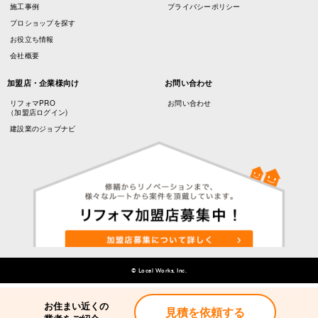
施工事例
プライバシーポリシー
プロショップを探す
お役立ち情報
会社概要
加盟店・企業様向け
お問い合わせ
リフォマPRO
お問い合わせ
（加盟店ログイン)
建設業のジョブナビ
© Local Works, Inc.
お住まい近くの
お住まい近くの
見積を依頼する
見積を依頼する