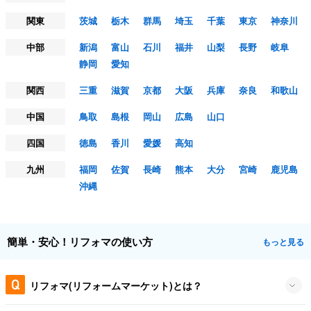
関東
茨城
栃木
群馬
埼玉
千葉
東京
神奈川
中部
新潟
富山
石川
福井
山梨
長野
岐阜
静岡
愛知
関西
三重
滋賀
京都
大阪
兵庫
奈良
和歌山
中国
鳥取
島根
岡山
広島
山口
四国
徳島
香川
愛媛
高知
九州
福岡
佐賀
長崎
熊本
大分
宮崎
鹿児島
沖縄
簡単・安心！リフォマの使い方
もっと見る
リフォマ(リフォームマーケット)とは？