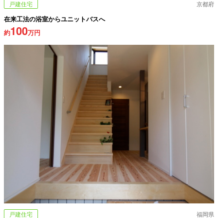
戸建住宅
京都府
在来工法の浴室からユニットバスへ
100
約
万円
戸建住宅
福岡県