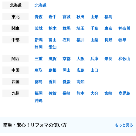
北海道
北海道
東北
青森
岩手
宮城
秋田
山形
福島
関東
茨城
栃木
群馬
埼玉
千葉
東京
神奈川
中部
新潟
富山
石川
福井
山梨
長野
岐阜
静岡
愛知
関西
三重
滋賀
京都
大阪
兵庫
奈良
和歌山
中国
鳥取
島根
岡山
広島
山口
四国
徳島
香川
愛媛
高知
九州
福岡
佐賀
長崎
熊本
大分
宮崎
鹿児島
沖縄
簡単・安心！リフォマの使い方
もっと見る