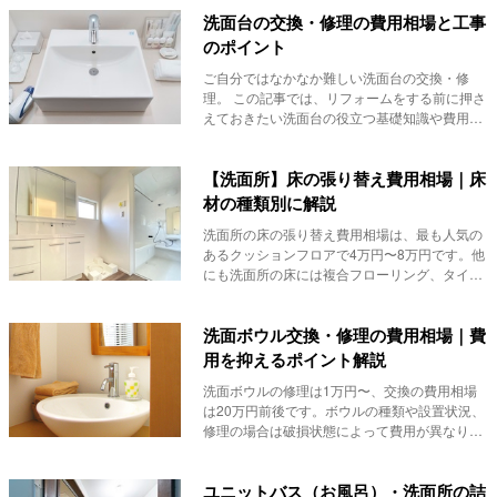
洗面台の交換・修理の費用相場と工事
のポイント
ご自分ではなかなか難しい洗面台の交換・修
理。 この記事では、リフォームをする前に押さ
えておきたい洗面台の役立つ基礎知識や費用の
目安、業...
【洗面所】床の張り替え費用相場｜床
材の種類別に解説
洗面所の床の張り替え費用相場は、最も人気の
あるクッションフロアで4万円〜8万円です。他
にも洗面所の床には複合フローリング、タイ
ル、コルク...
洗面ボウル交換・修理の費用相場｜費
用を抑えるポイント解説
洗面ボウルの修理は1万円〜、交換の費用相場
は20万円前後です。ボウルの種類や設置状況、
修理の場合は破損状態によって費用が異なりま
すので、...
ユニットバス（お風呂）・洗面所の詰