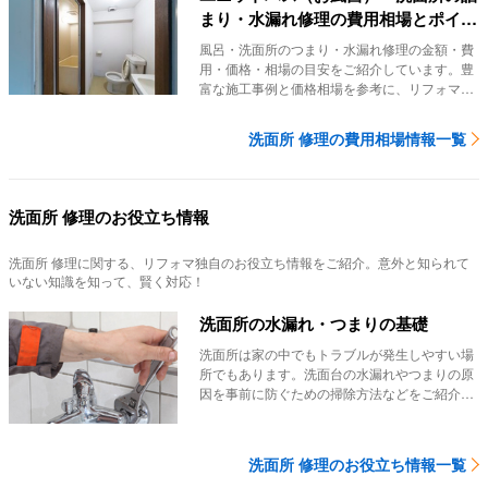
まり・水漏れ修理の費用相場とポイン
ト
風呂・洗面所のつまり・水漏れ修理の金額・費
用・価格・相場の目安をご紹介しています。豊
富な施工事例と価格相場を参考に、リフォマな
ら、風呂・...
洗面所 修理の費用相場情報一覧
洗面所 修理のお役立ち情報
洗面所 修理
に関する、リフォマ独自のお役立ち情報をご紹介。意外と知られて
いない知識を知って、賢く対応！
洗面所の水漏れ・つまりの基礎
洗面所は家の中でもトラブルが発生しやすい場
所でもあります。洗面台の水漏れやつまりの原
因を事前に防ぐための掃除方法などをご紹介し
ています。
洗面所 修理のお役立ち情報一覧