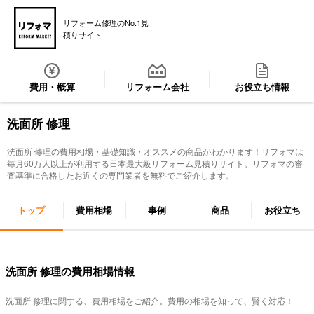
リフォーム修理のNo.1見
積りサイト
費用・概算
リフォーム会社
お役立ち情報
洗面所 修理
洗面所 修理
の費用相場・基礎知識・オススメの商品がわかります！リフォマは
毎月60万人以上が利用する日本最大級リフォーム見積りサイト。リフォマの審
査基準に合格したお近くの専門業者を無料でご紹介します。
トップ
費用相場
事例
商品
お役立ち
洗面所 修理の費用相場情報
洗面所 修理
に関する、費用相場をご紹介。費用の相場を知って、賢く対応！