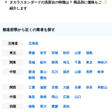
タカラスタンダードの洗面台の特徴は？ 商品別に価格もご
5
紹介します
都道府県から近くの業者を探す
北海道
北海道
東北
青森
岩手
宮城
秋田
山形
福島
関東
茨城
栃木
群馬
埼玉
千葉
東京
神奈川
中部
新潟
富山
石川
福井
山梨
長野
岐阜
静岡
愛知
関西
三重
滋賀
京都
大阪
兵庫
奈良
和歌山
中国
鳥取
島根
岡山
広島
山口
四国
徳島
香川
愛媛
高知