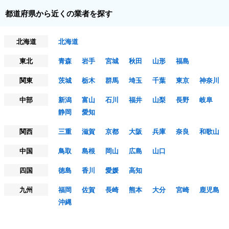
都道府県から近くの業者を探す
北海道
北海道
東北
青森
岩手
宮城
秋田
山形
福島
関東
茨城
栃木
群馬
埼玉
千葉
東京
神奈川
中部
新潟
富山
石川
福井
山梨
長野
岐阜
静岡
愛知
関西
三重
滋賀
京都
大阪
兵庫
奈良
和歌山
中国
鳥取
島根
岡山
広島
山口
四国
徳島
香川
愛媛
高知
九州
福岡
佐賀
長崎
熊本
大分
宮崎
鹿児島
沖縄