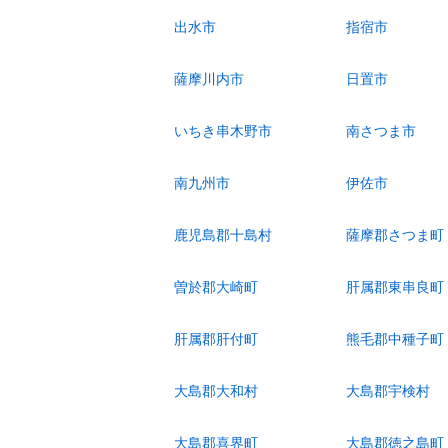
出水市
指宿市
薩摩川内市
日置市
いちき串木野市
南さつま市
南九州市
伊佐市
鹿児島郡十島村
薩摩郡さつま町
曽於郡大崎町
肝属郡東串良町
肝属郡肝付町
熊毛郡中種子町
大島郡大和村
大島郡宇検村
大島郡喜界町
大島郡徳之島町