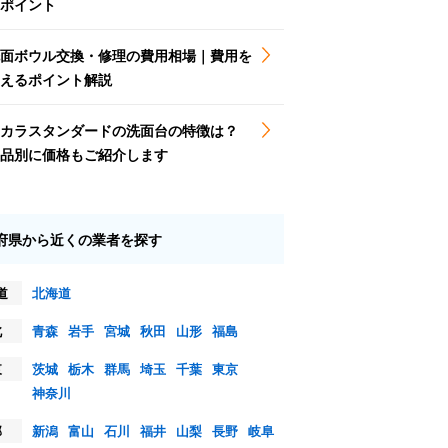
ポイント
面ボウル交換・修理の費用相場｜費用を
えるポイント解説
カラスタンダードの洗面台の特徴は？
品別に価格もご紹介します
府県から近くの業者を探す
道
北海道
北
青森
岩手
宮城
秋田
山形
福島
東
茨城
栃木
群馬
埼玉
千葉
東京
神奈川
部
新潟
富山
石川
福井
山梨
長野
岐阜