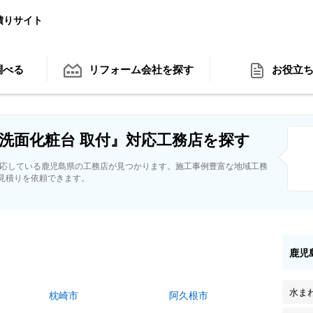
積りサイト
調べる
リフォーム会社
を探す
お役立
洗面化粧台 取付』対応工務店を探す
対応している鹿児島県の工務店が見つかります。施工事例豊富な地域工務
見積りを依頼できます。
鹿児
水ま
枕崎市
阿久根市