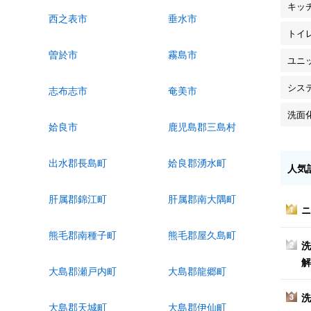
キッ
西之表市
垂水市
トイ
曽於市
霧島市
ユニ
シス
志布志市
奄美市
洗面
姶良市
鹿児島郡三島村
出水郡長島町
姶良郡湧水町
人気
肝属郡錦江町
肝属郡南大隅町
ニ
1
熊毛郡南種子町
熊毛郡屋久島町
洗
2
解
大島郡瀬戸内町
大島郡龍郷町
洗
3
大島郡天城町
大島郡伊仙町