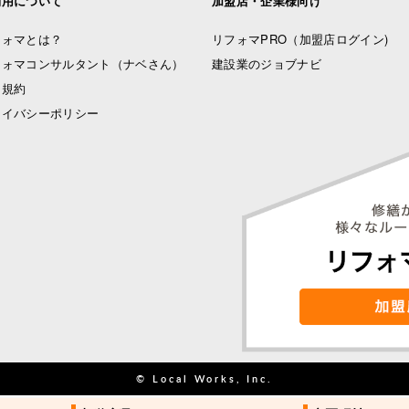
利用について
加盟店・企業様向け
フォマとは？
リフォマPRO
（加盟店ログイン)
フォマコンサルタント（ナベさん）
建設業のジョブナビ
用規約
ライバシーポリシー
© Local Works, Inc.