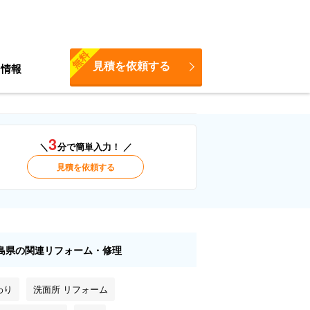
無料
見積を依頼する
ち情報
3
＼
分で簡単入力！ ／
見積を依頼する
島県の関連リフォーム・修理
わり
洗面所 リフォーム