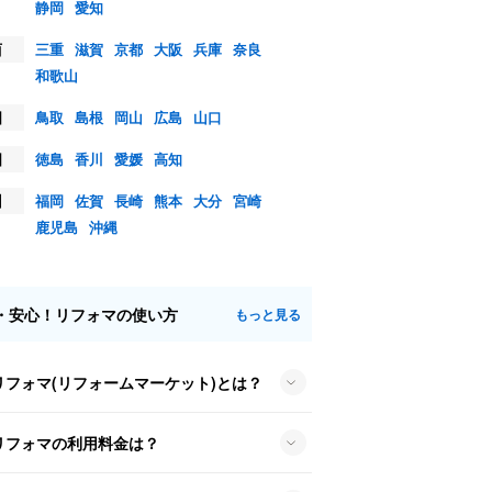
静岡
愛知
西
三重
滋賀
京都
大阪
兵庫
奈良
和歌山
国
鳥取
島根
岡山
広島
山口
国
徳島
香川
愛媛
高知
州
福岡
佐賀
長崎
熊本
大分
宮崎
鹿児島
沖縄
・安心！リフォマの使い方
もっと見る
リフォマ(リフォームマーケット)とは？
リフォマの利用料金は？