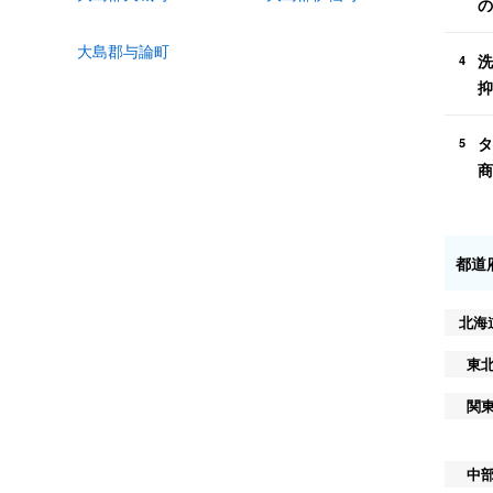
の
大島郡与論町
洗
4
抑
タ
5
商
都道
北海
東
関
中