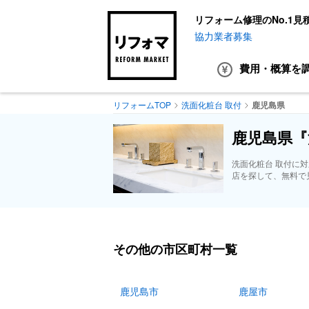
リフォーム修理のNo.1見
協力業者募集
費用・概算
を
リフォームTOP
洗面化粧台 取付
鹿児島県
鹿児島県『
洗面化粧台 取付に
店を探して、無料で
その他の市区町村一覧
鹿児島市
鹿屋市