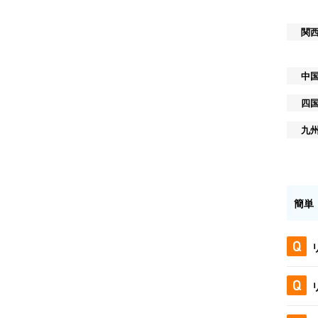
関
中
四
九
簡単