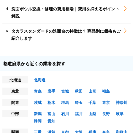
洗面ボウル交換・修理の費用相場｜費用を抑えるポイント
4
解説
タカラスタンダードの洗面台の特徴は？ 商品別に価格もご
5
紹介します
都道府県から近くの業者を探す
北海道
北海道
東北
青森
岩手
宮城
秋田
山形
福島
関東
茨城
栃木
群馬
埼玉
千葉
東京
神奈川
中部
新潟
富山
石川
福井
山梨
長野
岐阜
静岡
愛知
関西
三重
滋賀
京都
大阪
兵庫
奈良
和歌山