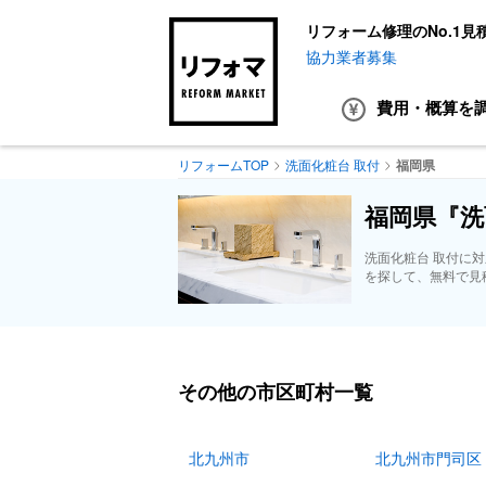
リフォーム修理のNo.1見
協力業者募集
費用・概算
を
リフォームTOP
洗面化粧台 取付
福岡県
福岡県『洗
洗面化粧台 取付に
を探して、無料で見
その他の市区町村一覧
北九州市
北九州市門司区