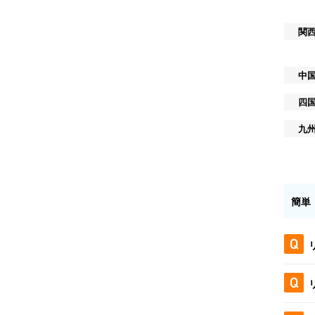
関
中
四
九
簡単