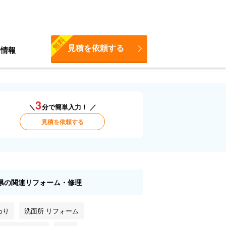
無料
見積を依頼する
ち情報
3
＼
分で簡単入力！ ／
見積を依頼する
県の関連リフォーム・修理
わり
洗面所 リフォーム