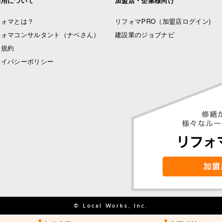
利用について
加盟店・企業様向け
フォマとは？
リフォマPRO
（加盟店ログイン)
フォマコンサルタント（ナベさん）
建設業のジョブナビ
用規約
ライバシーポリシー
© Local Works, Inc.