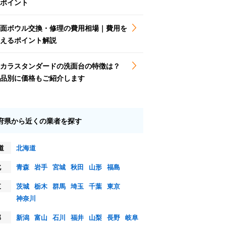
ポイント
面ボウル交換・修理の費用相場｜費用を
えるポイント解説
カラスタンダードの洗面台の特徴は？
品別に価格もご紹介します
府県から近くの業者を探す
道
北海道
北
青森
岩手
宮城
秋田
山形
福島
東
茨城
栃木
群馬
埼玉
千葉
東京
神奈川
部
新潟
富山
石川
福井
山梨
長野
岐阜