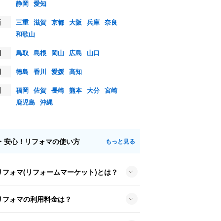
静岡
愛知
西
三重
滋賀
京都
大阪
兵庫
奈良
和歌山
国
鳥取
島根
岡山
広島
山口
国
徳島
香川
愛媛
高知
州
福岡
佐賀
長崎
熊本
大分
宮崎
鹿児島
沖縄
・安心！リフォマの使い方
もっと見る
リフォマ(リフォームマーケット)とは？
リフォマの利用料金は？