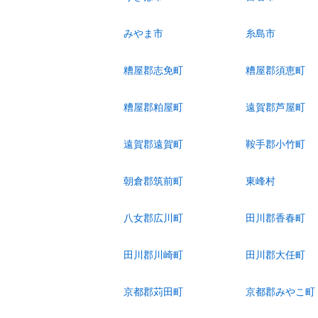
みやま市
糸島市
糟屋郡志免町
糟屋郡須恵町
糟屋郡粕屋町
遠賀郡芦屋町
遠賀郡遠賀町
鞍手郡小竹町
朝倉郡筑前町
東峰村
八女郡広川町
田川郡香春町
田川郡川崎町
田川郡大任町
京都郡苅田町
京都郡みやこ町