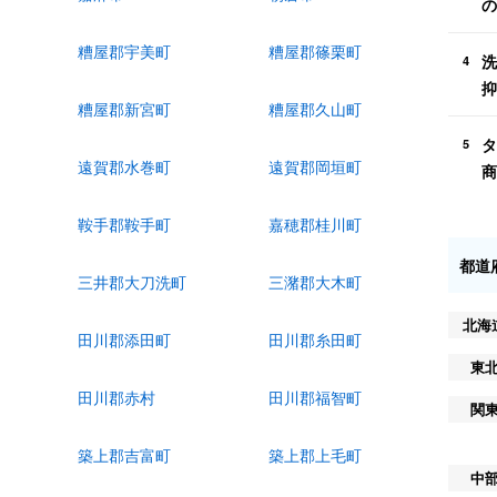
の
糟屋郡宇美町
糟屋郡篠栗町
洗
4
抑
糟屋郡新宮町
糟屋郡久山町
タ
5
遠賀郡水巻町
遠賀郡岡垣町
商
鞍手郡鞍手町
嘉穂郡桂川町
都道
三井郡大刀洗町
三潴郡大木町
北海
田川郡添田町
田川郡糸田町
東
田川郡赤村
田川郡福智町
関
築上郡吉富町
築上郡上毛町
中