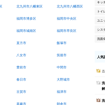
キッ
区
北九州市八幡東区
北九州市八幡西区
トイ
福岡市博多区
福岡市中央区
ユニ
シス
福岡市城南区
福岡市早良区
洗面
直方市
飯塚市
八女市
筑後市
人気
豊前市
中間市
ニ
1
春日市
大野城市
洗
2
解
古賀市
福津市
洗
3
嘉麻市
朝倉市