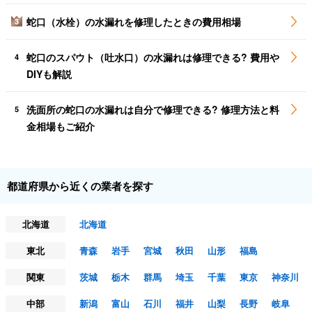
蛇口（水栓）の水漏れを修理したときの費用相場
3
蛇口のスパウト（吐水口）の水漏れは修理できる? 費用や
4
DIYも解説
洗面所の蛇口の水漏れは自分で修理できる? 修理方法と料
5
金相場もご紹介
都道府県から近くの業者を探す
北海道
北海道
東北
青森
岩手
宮城
秋田
山形
福島
関東
茨城
栃木
群馬
埼玉
千葉
東京
神奈川
中部
新潟
富山
石川
福井
山梨
長野
岐阜