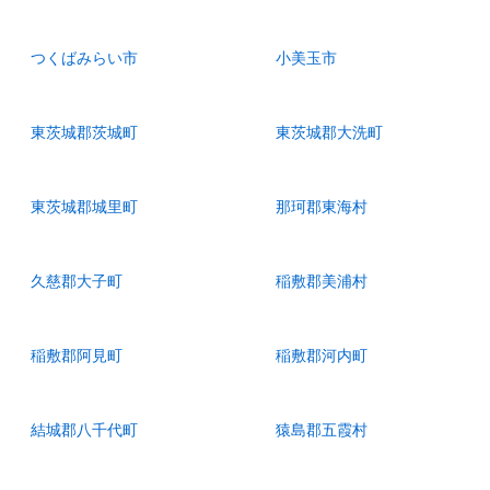
つくばみらい市
小美玉市
東茨城郡茨城町
東茨城郡大洗町
東茨城郡城里町
那珂郡東海村
久慈郡大子町
稲敷郡美浦村
稲敷郡阿見町
稲敷郡河内町
結城郡八千代町
猿島郡五霞村