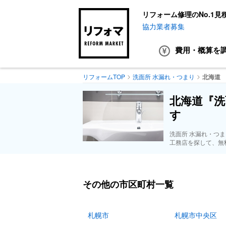
リフォーム修理のNo.1見
協力業者募集
費用・概算
を
リフォームTOP
洗面所 水漏れ・つまり
北海道
北海道『洗
す
洗面所 水漏れ・つ
工務店を探して、無
その他の市区町村一覧
札幌市
札幌市中央区