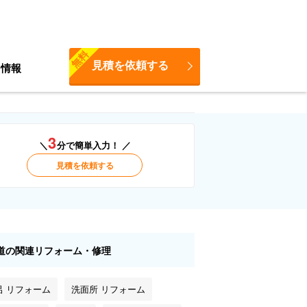
無料
見積を依頼する
ち情報
3
＼
分で簡単入力！ ／
見積を依頼する
道の関連リフォーム・修理
呂 リフォーム
洗面所 リフォーム