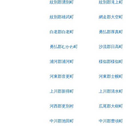
紋別郡湧別町
紋別郡滝上町
紋別郡雄武町
網走郡大空町
白老郡白老町
勇払郡厚真町
勇払郡むかわ町
沙流郡日高町
浦河郡浦河町
様似郡様似町
河東郡音更町
河東郡士幌町
上川郡新得町
上川郡清水町
河西郡更別村
広尾郡大樹町
中川郡池田町
中川郡豊頃町