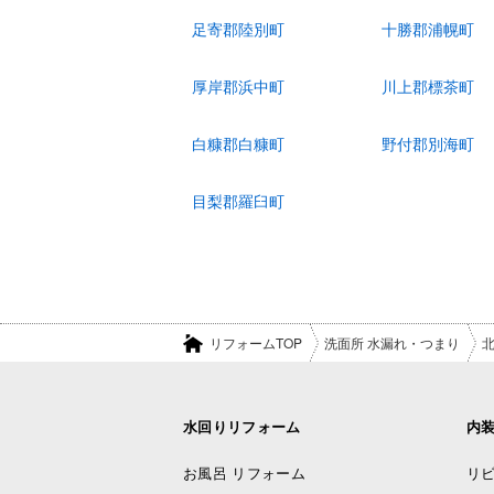
足寄郡陸別町
十勝郡浦幌町
厚岸郡浜中町
川上郡標茶町
白糠郡白糠町
野付郡別海町
目梨郡羅臼町
リフォームTOP
洗面所 水漏れ・つまり
水回りリフォーム
内
お風呂 リフォーム
リビ