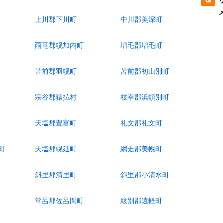
上川郡下川町
中川郡美深町
雨竜郡幌加内町
増毛郡増毛町
苫前郡羽幌町
苫前郡初山別町
宗谷郡猿払村
枝幸郡浜頓別町
天塩郡豊富町
礼文郡礼文町
町
天塩郡幌延町
網走郡美幌町
斜里郡清里町
斜里郡小清水町
常呂郡佐呂間町
紋別郡遠軽町