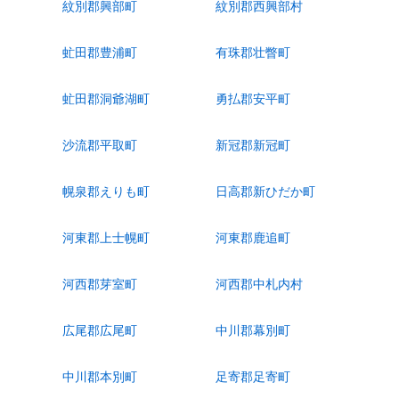
紋別郡興部町
紋別郡西興部村
虻田郡豊浦町
有珠郡壮瞥町
虻田郡洞爺湖町
勇払郡安平町
沙流郡平取町
新冠郡新冠町
幌泉郡えりも町
日高郡新ひだか町
河東郡上士幌町
河東郡鹿追町
河西郡芽室町
河西郡中札内村
広尾郡広尾町
中川郡幕別町
中川郡本別町
足寄郡足寄町