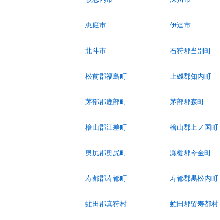
恵庭市
伊達市
北斗市
石狩郡当別町
松前郡福島町
上磯郡知内町
茅部郡鹿部町
茅部郡森町
檜山郡江差町
檜山郡上ノ国町
奥尻郡奥尻町
瀬棚郡今金町
寿都郡寿都町
寿都郡黒松内町
虻田郡真狩村
虻田郡留寿都村