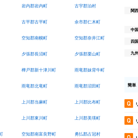
岩内郡岩内町
古宇郡泊村
関
古平郡古平町
余市郡仁木町
中
空知郡南幌町
空知郡奈井江町
四
九
夕張郡長沼町
夕張郡栗山町
樺戸郡新十津川町
雨竜郡妹背牛町
簡単
雨竜郡北竜町
雨竜郡沼田町
上川郡当麻町
上川郡比布町
上川郡東川町
上川郡美瑛町
町
空知郡南富良野町
勇払郡占冠村