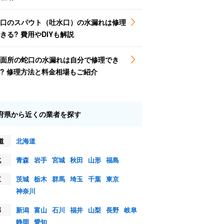
口のスパウト（吐水口）の水漏れは修理
きる? 費用やDIYも解説
面所の蛇口の水漏れは自分で修理でき
? 修理方法と料金相場もご紹介
府県から近くの業者を探す
道
北海道
北
青森
岩手
宮城
秋田
山形
福島
東
茨城
栃木
群馬
埼玉
千葉
東京
神奈川
部
新潟
富山
石川
福井
山梨
長野
岐阜
静岡
愛知