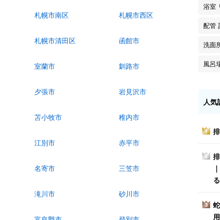
浴室
札幌市南区
札幌市西区
配管
札幌市清田区
函館市
洗面
風呂
室蘭市
釧路市
夕張市
岩見沢市
人気
苫小牧市
稚内市
排
1
江別市
赤平市
排
2
｜
名寄市
三笠市
る
滝川市
砂川市
蛇
3
用
富良野市
登別市