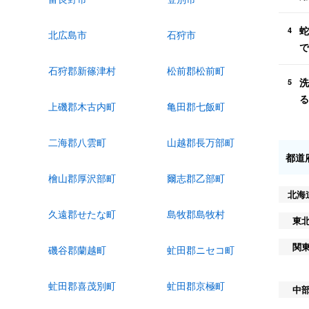
蛇
4
北広島市
石狩市
で
石狩郡新篠津村
松前郡松前町
洗
5
る
上磯郡木古内町
亀田郡七飯町
二海郡八雲町
山越郡長万部町
都道
檜山郡厚沢部町
爾志郡乙部町
北海
久遠郡せたな町
島牧郡島牧村
東
関
磯谷郡蘭越町
虻田郡ニセコ町
虻田郡喜茂別町
虻田郡京極町
中