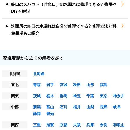
蛇口のスパウト（吐水口）の水漏れは修理できる? 費用や
4
DIYも解説
洗面所の蛇口の水漏れは自分で修理できる? 修理方法と料
5
金相場もご紹介
都道府県から近くの業者を探す
北海道
北海道
東北
青森
岩手
宮城
秋田
山形
福島
関東
茨城
栃木
群馬
埼玉
千葉
東京
神奈川
中部
新潟
富山
石川
福井
山梨
長野
岐阜
静岡
愛知
関西
三重
滋賀
京都
大阪
兵庫
奈良
和歌山