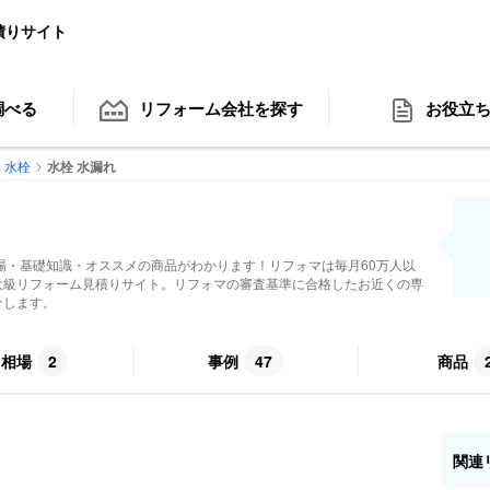
積りサイト
調べる
リフォーム会社
を探す
お役立
水栓
水栓 水漏れ
場・基礎知識・オススメの商品がわかります！リフォマは毎月60万人以
大級リフォーム見積りサイト。リフォマの審査基準に合格したお近くの専
介します。
用相場
2
事例
47
商品
関連