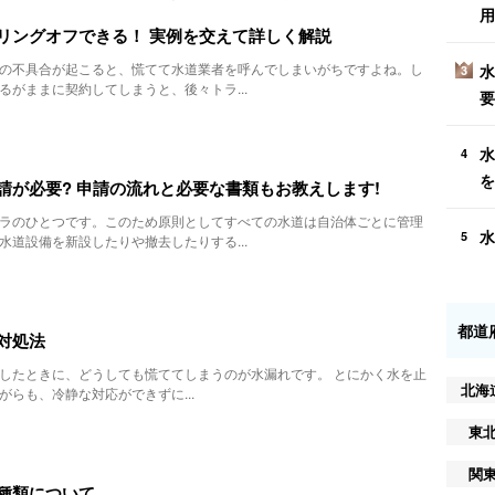
用
リングオフできる！ 実例を交えて詳しく解説
の不具合が起こると、慌てて水道業者を呼んでしまいがちですよね。し
水
3
るがままに契約してしまうと、後々トラ...
要
水
4
を
請が必要? 申請の流れと必要な書類もお教えします!
ラのひとつです。このため原則としてすべての水道は自治体ごとに管理
水
5
水道設備を新設したりや撤去したりする...
都道
対処法
したときに、どうしても慌ててしまうのが水漏れです。 とにかく水を止
北海
がらも、冷静な対応ができずに...
東
関
種類について