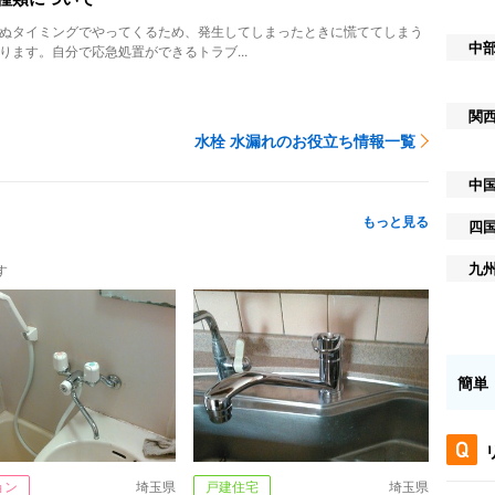
ぬタイミングでやってくるため、発生してしまったときに慌ててしまう
中
ります。自分で応急処置ができるトラブ...
関
水栓 水漏れのお役立ち情報一覧
中
もっと見る
四
九
す
簡単
ョン
埼玉県
戸建住宅
埼玉県