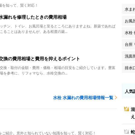
場を知って、賢く対応！
水ま
水漏れを修理したときの費用相場
お風
ッチン、トイレ、お風呂場と至るところにありますよね。新築であれば
こることはありませんが、ある程度の築...
水栓 
台所
洗面
交換の費用相場と費用を抑えるポイント
排水
交換・取付の金額・費用・価格・相場の目安をご紹介しています。豊富
場を参考に、リフォマなら、水栓交換の...
人気
水栓 水漏れの費用相場情報一覧
混
1
え
蛇
2
をご紹介。意外と知られていない知識を知って、賢く対応！