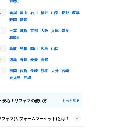
神奈川
部
新潟
富山
石川
福井
山梨
長野
岐阜
静岡
愛知
西
三重
滋賀
京都
大阪
兵庫
奈良
和歌山
国
鳥取
島根
岡山
広島
山口
国
徳島
香川
愛媛
高知
州
福岡
佐賀
長崎
熊本
大分
宮崎
鹿児島
沖縄
・安心！リフォマの使い方
もっと見る
リフォマ(リフォームマーケット)とは？