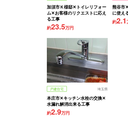
加須市Ｋ様邸✕トイレリフォー
熊谷市
ム✕お客様のリクエストに応え
に使え
2.1
る工事
約
23.5
約
万円
戸建住宅
埼玉県
本庄市✕キッチン水栓の交換✕
水漏れ解消出来る工事
2.9
約
万円