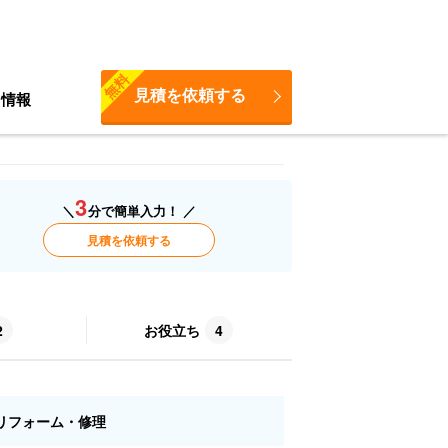
無料
見積を依頼する
ち情報
3
＼
分で簡単入力！ ／
見積を依頼する
2
お役立ち
4
リフォーム・修理