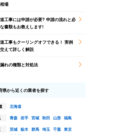
相場
道工事には申請が必要? 申請の流れと必
な書類もお教えします!
道工事もクーリングオフできる！ 実例
交えて詳しく解説
漏れの種類と対処法
府県から近くの業者を探す
道
北海道
北
青森
岩手
宮城
秋田
山形
福島
東
茨城
栃木
群馬
埼玉
千葉
東京