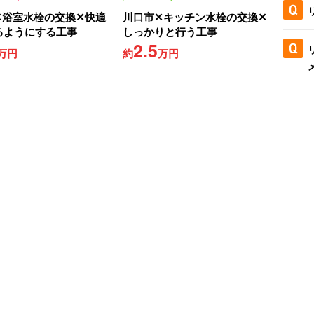
✕浴室水栓の交換✕快適
川口市✕キッチン水栓の交換✕
るようにする工事
しっかりと行う工事
2.5
万円
約
万円