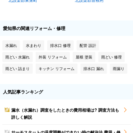
北設楽郡東栄町
北設楽郡豊根村
愛知県の関連リフォーム・修理
水漏れ
水まわり
排水口 修理
配管 設計
雨どい 水漏れ
外装 リフォーム
屋根 塗装
雨どい 修理
雨どい 詰まり
キッチン リフォーム
排水口 漏れ
雨漏り
人気記事ランキング
漏水（水漏れ）調査をしたときの費用相場は? 調査方法も
1
詳しく解説
サーモスタットの温度調整ができない時の解決法 費用・修
2