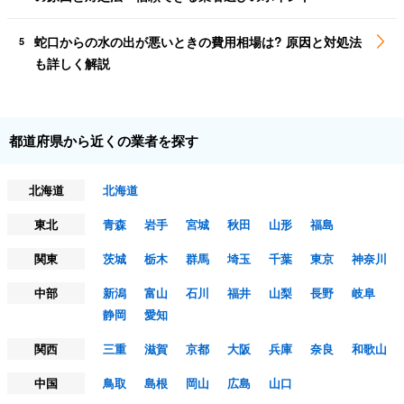
蛇口からの水の出が悪いときの費用相場は? 原因と対処法
5
も詳しく解説
都道府県から近くの業者を探す
北海道
北海道
東北
青森
岩手
宮城
秋田
山形
福島
関東
茨城
栃木
群馬
埼玉
千葉
東京
神奈川
中部
新潟
富山
石川
福井
山梨
長野
岐阜
静岡
愛知
関西
三重
滋賀
京都
大阪
兵庫
奈良
和歌山
中国
鳥取
島根
岡山
広島
山口