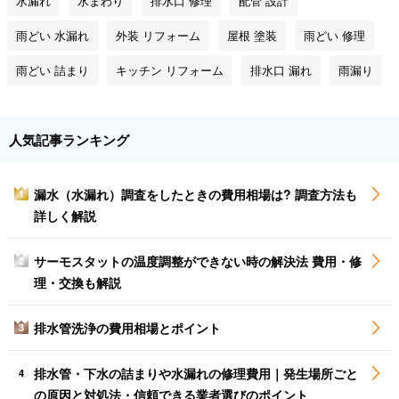
水漏れ
水まわり
排水口 修理
配管 設計
雨どい 水漏れ
外装 リフォーム
屋根 塗装
雨どい 修理
雨どい 詰まり
キッチン リフォーム
排水口 漏れ
雨漏り
人気記事ランキング
漏水（水漏れ）調査をしたときの費用相場は? 調査方法も
1
詳しく解説
サーモスタットの温度調整ができない時の解決法 費用・修
2
理・交換も解説
排水管洗浄の費用相場とポイント
3
排水管・下水の詰まりや水漏れの修理費用｜発生場所ごと
4
の原因と対処法・信頼できる業者選びのポイント