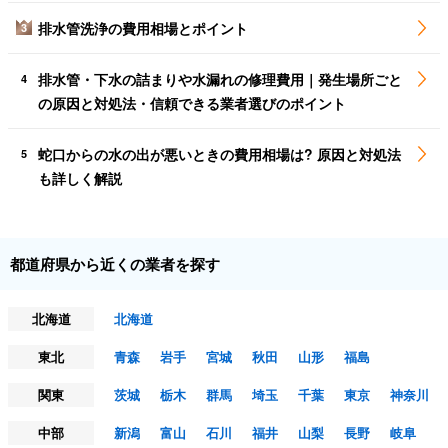
排水管洗浄の費用相場とポイント
3
排水管・下水の詰まりや水漏れの修理費用｜発生場所ごと
4
の原因と対処法・信頼できる業者選びのポイント
蛇口からの水の出が悪いときの費用相場は? 原因と対処法
5
も詳しく解説
都道府県から近くの業者を探す
北海道
北海道
東北
青森
岩手
宮城
秋田
山形
福島
関東
茨城
栃木
群馬
埼玉
千葉
東京
神奈川
中部
新潟
富山
石川
福井
山梨
長野
岐阜