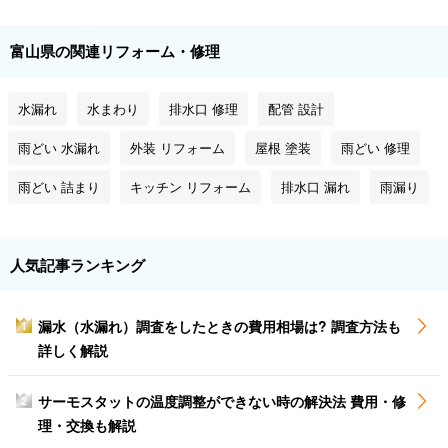
富山県の関連リフォーム・修理
水漏れ
水まわり
排水口 修理
配管 設計
雨どい 水漏れ
外装 リフォーム
屋根 塗装
雨どい 修理
雨どい 詰まり
キッチン リフォーム
排水口 漏れ
雨漏り
人気記事ランキング
漏水（水漏れ）調査をしたときの費用相場は? 調査方法も
1
詳しく解説
サーモスタットの温度調整ができない時の解決法 費用・修
2
理・交換も解説