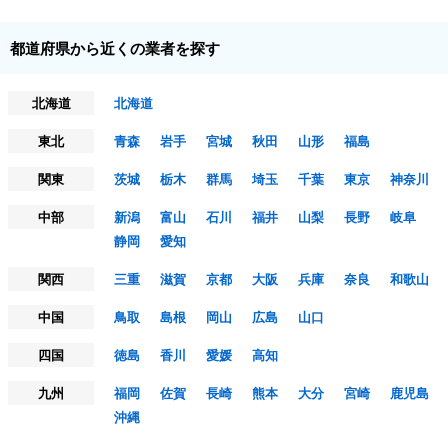
都道府県から近くの業者を探す
北海道
北海道
東北
青森
岩手
宮城
秋田
山形
福島
関東
茨城
栃木
群馬
埼玉
千葉
東京
神奈川
中部
新潟
富山
石川
福井
山梨
長野
岐阜
静岡
愛知
関西
三重
滋賀
京都
大阪
兵庫
奈良
和歌山
中国
鳥取
島根
岡山
広島
山口
四国
徳島
香川
愛媛
高知
九州
福岡
佐賀
長崎
熊本
大分
宮崎
鹿児島
沖縄