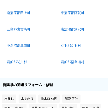
南蒲原郡田上町
東蒲原郡阿賀町
三島郡出雲崎町
南魚沼郡湯沢町
中魚沼郡津南町
刈羽郡刈羽村
岩船郡関川村
岩船郡粟島浦村
新潟県の関連リフォーム・修理
水漏れ
水まわり
排水口 修理
配管 設計
雨どい 水漏れ
外装 リフォーム
屋根 塗装
雨どい 修理