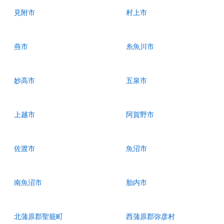
見附市
村上市
燕市
糸魚川市
妙高市
五泉市
上越市
阿賀野市
佐渡市
魚沼市
南魚沼市
胎内市
北蒲原郡聖籠町
西蒲原郡弥彦村