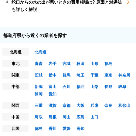
蛇口からの水の出が悪いときの費用相場は? 原因と対処法
5
も詳しく解説
都道府県から近くの業者を探す
北海道
北海道
東北
青森
岩手
宮城
秋田
山形
福島
関東
茨城
栃木
群馬
埼玉
千葉
東京
神奈川
中部
新潟
富山
石川
福井
山梨
長野
岐阜
静岡
愛知
関西
三重
滋賀
京都
大阪
兵庫
奈良
和歌山
中国
鳥取
島根
岡山
広島
山口
四国
徳島
香川
愛媛
高知