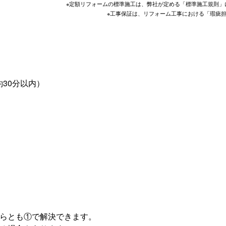
※定額リフォームの標準施工は、弊社が定める「標準施工規則」
※工事保証は、リフォーム工事における「瑕疵
30分以内）
ちらとも①で解決できます。