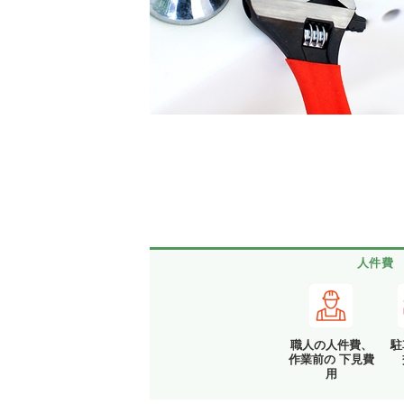
人件費
職人の人件費、
駐
作業前の 下見費
用