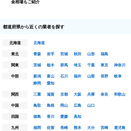
金相場もご紹介
都道府県から近くの業者を探す
北海道
北海道
東北
青森
岩手
宮城
秋田
山形
福島
関東
茨城
栃木
群馬
埼玉
千葉
東京
神奈川
中部
新潟
富山
石川
福井
山梨
長野
岐阜
静岡
愛知
関西
三重
滋賀
京都
大阪
兵庫
奈良
和歌山
中国
鳥取
島根
岡山
広島
山口
四国
徳島
香川
愛媛
高知
九州
福岡
佐賀
長崎
熊本
大分
宮崎
鹿児島