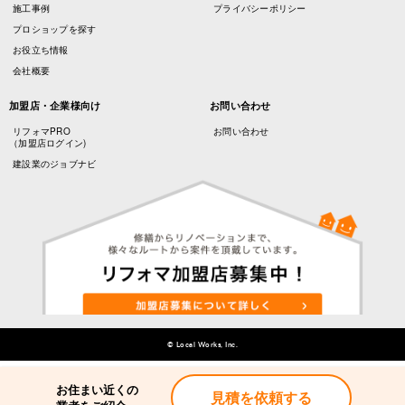
施工事例
プライバシーポリシー
プロショップを探す
お役立ち情報
会社概要
加盟店・企業様向け
お問い合わせ
リフォマPRO
お問い合わせ
（加盟店ログイン)
建設業のジョブナビ
© Local Works, Inc.
お住まい近くの
お住まい近くの
見積を依頼する
見積を依頼する