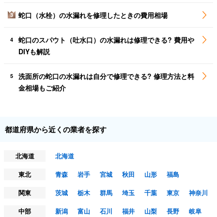
蛇口（水栓）の水漏れを修理したときの費用相場
3
蛇口のスパウト（吐水口）の水漏れは修理できる? 費用や
4
DIYも解説
洗面所の蛇口の水漏れは自分で修理できる? 修理方法と料
5
金相場もご紹介
都道府県から近くの業者を探す
北海道
北海道
東北
青森
岩手
宮城
秋田
山形
福島
関東
茨城
栃木
群馬
埼玉
千葉
東京
神奈川
中部
新潟
富山
石川
福井
山梨
長野
岐阜