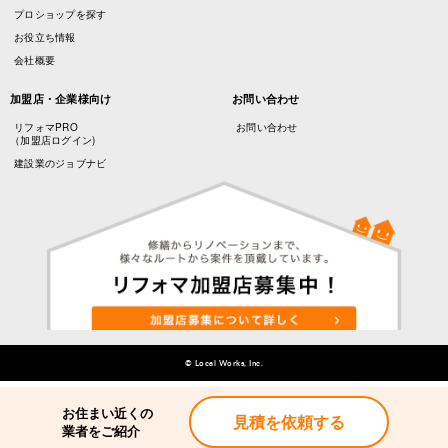
プロショップを探す
お役立ち情報
会社概要
加盟店・企業様向け
お問い合わせ
リフォマPRO
お問い合わせ
（加盟店ログイン)
建設業のジョブナビ
© Local Works, Inc.
お住まい近くの
お住まい近くの
見積を依頼する
見積を依頼する
業者をご紹介
業者をご紹介