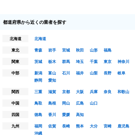
都道府県から近くの業者を探す
北海道
北海道
東北
青森
岩手
宮城
秋田
山形
福島
関東
茨城
栃木
群馬
埼玉
千葉
東京
神奈川
中部
新潟
富山
石川
福井
山梨
長野
岐阜
静岡
愛知
関西
三重
滋賀
京都
大阪
兵庫
奈良
和歌山
中国
鳥取
島根
岡山
広島
山口
四国
徳島
香川
愛媛
高知
九州
福岡
佐賀
長崎
熊本
大分
宮崎
鹿児島
沖縄