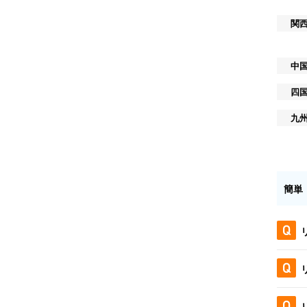
関
中
四
九
簡単