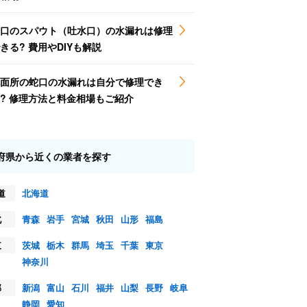
口のスパウト（吐水口）の水漏れは修理
きる? 費用やDIYも解説
面所の蛇口の水漏れは自分で修理でき
? 修理方法と料金相場もご紹介
府県から近くの業者を探す
道
北海道
北
青森
岩手
宮城
秋田
山形
福島
東
茨城
栃木
群馬
埼玉
千葉
東京
神奈川
部
新潟
富山
石川
福井
山梨
長野
岐阜
静岡
愛知