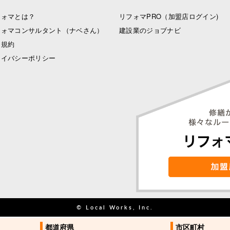
フォマとは？
リフォマPRO
（加盟店ログイン)
フォマコンサルタント（ナベさん）
建設業のジョブナビ
用規約
ライバシーポリシー
© Local Works, Inc.
都道府県
都道府県
市区町村
市区町村