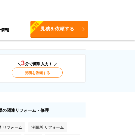
無料
見積を依頼する
ち情報
3
＼
分で簡単入力！ ／
見積を依頼する
県の関連リフォーム・修理
呂 リフォーム
洗面所 リフォーム