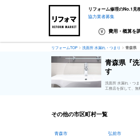
リフォーム修理のNo.1見
協力業者募集
費用・概算
を
リフォームTOP
洗面所 水漏れ・つまり
青森県
青森県『洗
す
洗面所 水漏れ・つ
工務店を探して、無
その他の市区町村一覧
青森市
弘前市