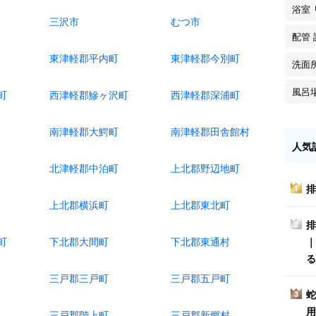
浴室
三沢市
むつ市
配管
東津軽郡平内町
東津軽郡今別町
洗面
風呂
町
西津軽郡鰺ヶ沢町
西津軽郡深浦町
南津軽郡大鰐町
南津軽郡田舎館村
人気
北津軽郡中泊町
上北郡野辺地町
排
1
上北郡横浜町
上北郡東北町
排
2
｜
町
下北郡大間町
下北郡東通村
る
三戸郡三戸町
三戸郡五戸町
蛇
3
用
三戸郡階上町
三戸郡新郷村