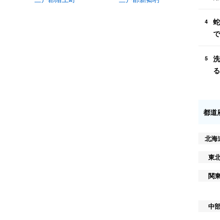
蛇
4
で
洗
5
る
都道
北海
東
関
中