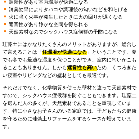
調湿性があり室内環境が快適になる
消臭効果によりタバコや調理後の匂いなどを和らげる
火に強く火事が発生したときに火の回りが遅くなる
遮音性があり静かな空間を得られる
天然素材なのでシックハウス症候群の予防になる
珪藻土にはかなりたくさんのメリットがありますが、総合し
て言えることは「
住環境が快適になる
」ということです。夏
でも冬でも最適な湿度を保つことができ、室内に匂いがこも
ることもありません。しかも
遮音性も高い
ため、くつろぎた
い寝室やリビングなどの壁材としても最適です。
それだけでなく、化学物質を使った壁材と違って天然素材で
すので、シックハウス症候群を防ぐこともできます。珪藻土
を選んだ人の多くが、天然素材であることを重視していま
す。特に小さなお子さんのいる家庭では、子どもたちの健康
を守るために珪藻土リフォームをするケースが増えていま
す。