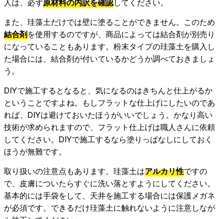
人は、必ず
原材料の内訳を確認
してください。
また、珪藻土だけでは壁に塗ることができません。このため
結合剤
を使用するのですが、商品によっては結合剤が別売り
になっていることもあります。粉末タイプの珪藻土を購入し
た場合には、結合剤が付いているかどうか調べておきましょ
う。
DIYで施工するとなると、気になるのはきちんと仕上がるか
ということですよね。もしフラットな仕上げにしたいのであ
れば、DIYは避けておいたほうがいいでしょう。かなり高い
技術が求められますので、フラット仕上げは職人さんに依頼
してください。DIYで施工するなら塗りっぱなしにしておく
ほうが無難です。
取り扱いの注意点もあります。珪藻土は
アルカリ性
ですの
で、皮膚についたらすぐに洗い落とすようにしてください。
基本的には手袋をして、天井を施工する場合には保護メガネ
が必須です。できるだけ珪藻土に触れないように注意しなが