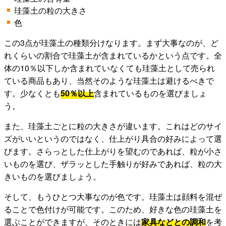
珪藻土の粒の大きさ
色
この3点が珪藻土の種類分けなります。まず大事なのが、ど
れくらいの割合で珪藻土が含まれているかという点です。全
体の10％以下しか含まれていなくても珪藻土として売られ
ている商品もあり、当然そのような珪藻土は避けるべきで
す。少なくとも
50％以上
含まれているものを選びましょ
う。
また、珪藻土ごとに粒の大きさが違います。これはどのサイ
ズがいいというのではなく、仕上がり具合の好みによって選
びます。さらっとした仕上がりを望むのであれば、粒が小さ
いものを選び、ザラッとした手触りが好みであれば、粒の大
きいものを選びましょう。
そして、もうひとつ大事なのが色です。珪藻土は顔料を混ぜ
ることで色付けが可能です。このため、好きな色の珪藻土を
選ぶことができますが、そのときには
家具などとの調和
を考