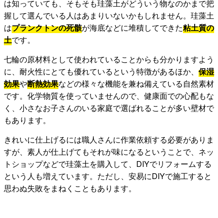
は知っていても、そもそも珪藻土がどういう物なのかまで把
握して選んでいる人はあまりいないかもしれません。珪藻土
は
プランクトンの死骸
が海底などに堆積してできた
粘土質の
土
です。
七輪の原材料として使われていることからも分かりますよう
に、耐火性にとても優れているという特徴があるほか、
保湿
効果
や
断熱効果
などの様々な機能を兼ね備えている自然素材
です。化学物質を使っていませんので、健康面での心配もな
く、小さなお子さんのいる家庭で選ばれることが多い壁材で
もあります。
きれいに仕上げるには職人さんに作業依頼する必要がありま
すが、素人が仕上げてもそれが味になるということで、ネッ
トショップなどで珪藻土を購入して、DIYでリフォームする
という人も増えています。ただし、安易にDIYで施工すると
思わぬ失敗をまねくこともあります。